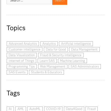
Topics
Advanced Analytics
Analytics
Artificial Intelligence
Customer Intelligence
Data for Good
Data Management
Data Visualization
Fraud & Security Intelligence
Internet of Things
Learn SAS
Machine Learning
Programming Tips
Risk Management
SAS Administrators
SAS Events
Students & Educators
Tags
AI
AML
AutoML
COVID-19
Data4Good
Fraud