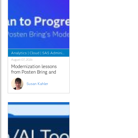
Analytics
|
Cloud
|
SAS Administrators
August 07, 2026
Modernization lessons
from Posten Bring and
Regeneron
Susan Kahler