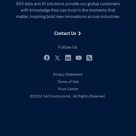
Certification
Artificial Intelligence
SAS data and AI solutions provide our global customers
Communities
with knowledge they can trust in the moments that
Data Management
matter, inspiring bold new innovations across industries.
Company
Data Science
Data Management
Generative AI
Contact Us
Developers
Responsible Innovation
Documentation
Follow Us
For Educators
Events
Facebook
Twitter
LinkedIn
YouTube
RSS
Industries
Privacy Statement
My SAS
Terms of Use
Newsroom
Trust Center
©2026 SAS Institute Inc. All Rights Reserved.
Products
SAS Viya
Solutions
Students
Support & Services