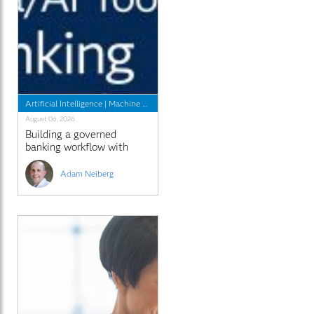
Artificial Intelligence
|
Machine Learning
|
Risk Management
August 06, 2026
Building a governed
banking workflow with
SAS® Viya® MCP Server
and Claude Cowork
Adam Neiberg