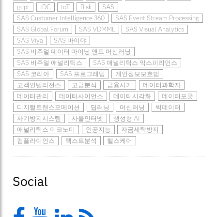
gdpr
IDC
IoT
Risk
SAS
SAS Customer Intelligence 360
SAS Event Stream Processing
SAS Global Forum
SAS VDMML
SAS Visual Analytics
SAS Viya
SAS 바이야
SAS 비주얼 데이터 마이닝 앤드 머신러닝
SAS 비주얼 애널리틱스
SAS 애널리틱스 익스피리언스
SAS 코리아
SAS 프로그래밍
개인정보보호법
고객인텔리전스
고급분석
금융사기
데이터과학자
데이터관리
데이터사이언스
데이터시각화
데이터포굿
디지털트랜스포메이션
딥러닝
머신러닝
빅데이터
사기방지시스템
사물인터넷
생성형 AI
애널리틱스 이코노미
인공지능
자금세탁방지
컴플라이언스
텍스트분석
헬스케어
Social