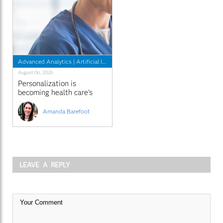
Advanced Analytics
|
Artificial Intelligence
|
Innovation
August 06, 2026
Personalization is
becoming health care’s
new standard
Amanda Barefoot
LEAVE A REPLY