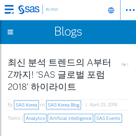
BLOGS
Skip
to
Blogs
main
content
최신 분석 트렌드의 A부터
0
Z까지! ‘SAS 글로벌 포럼
2018’ 하이라이트
By
SAS Korea
on
SAS Korea Blog
April 25, 2018
Topics |
Analytics
Artificial Intelligence
SAS Events