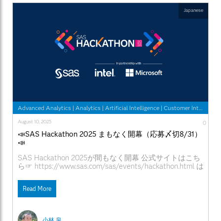
Japanese
Advanced Analytics
|
Analytics
|
Artificial Intelligence
|
Customer Intelligence
August 10, 2025
0
📣SAS Hackathon 2025 まもなく開幕（応募〆切8/31）
📣
SAS Hackathon 2025が間もなく開幕 公式サイトはこち
ら☞ https://www.sas.com/sas/events/hackathon.html は
じめに 課題、テーマや使用データ 課題やテーマ、使用
データは参加者ご自身で準備いただきます 2023年の日本
Read More
からの参加チームは、オープンデータを使用したチー
ム、普段の自社内の取り組みプロジェクトのデータを使
用したチームなどがありました 分析環境や、専門スキル
の支援などはSAS側で用意されます コミュニケーション
小林 泉