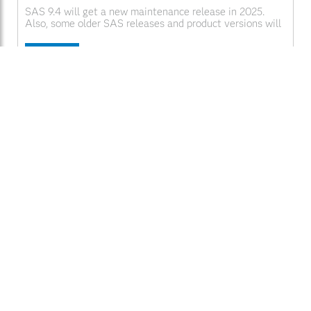
SAS 9.4 will get a new maintenance release in 2025.
Also, some older SAS releases and product versions will
move to Limited Support.
Read More
Chris Hemedinger
SAS Spain
|
Spanish
Advanced Analytics
|
Analytics
|
Artificial Intelligence
|
SAS Administrators