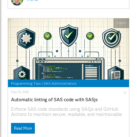
に使用する言語 日本からの参加者をサポートするメンタ
ーはSAS Japanから日本語を話す社員が担当する予定で
すが、エキスパートや他の参加者との交流は英語になり
ます 成果物に使用する言語 成果物（プレゼン動画やプ
レゼン資料、アプリケーションなど）は英語になりま
English
す。昨年の日本からの参加チームはそれぞれ、英語での
プレゼン、無音声英語文字のみのプレゼン、英語機械音
声など様々な方法で対応されました 作業場所 オンライ
ンでの約１か月間の作業なので、作業場所は、参加チー
ムそれぞれで確保いただきます 2025 キックオフイベン
トの様子 ソーシャル メディア プラットフォーム経由で
視聴する LinkedIn☞
https://www.linkedin.com/events/7333469635326984193/
Youtube☞https://www.youtube.com/live/yp008_MVfF4
SAS Hackathonとは 好奇心は私たちの規範です 素晴らし
いアイデアは、どこからでも誰からでも生まれます。さ
Programming Tips
|
SAS Administrators
まざまな地域から、さまざまな背景やスキルレベルを持
つデータ愛好家が集まると、驚くべきことが起こりま
May 30, 2025
0
す。これらの優れた頭脳は、私たちの日常生活、ビジネ
Automatic linting of SAS code with SASjs
スのやり方、人道的活動への取り組み方を変えるような
新しいものを発明するでしょう。好奇心旺盛な頭脳が協
Enforce SAS code standards using SASjs and GitHub
力し合うと、世界が勝利するからです。 特長 仲間のプ
Actions to maintain secure, readable, and maintainable
ログラマーと協力する 経験豊富なデータ サイエンティ
code. Automated linting blocks non-compliant code from
ストから初心者の技術者、パートナー、SAS エキスパー
merging into protected branches.
トまで、誰もがクラウド上の SAS® Viya でオープン ソ
Read More
ースを使用します。 無料の学習リソースを活用する ト