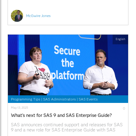
レーニング コースや仮想学習ラボを利用して、AI、クラ
ウド環境、業界に関するコーチングを活用できます。 新
しいテクノロジーを簡単に試すことができる SAS ハッカ
ソンは、SAS ユーザーだけでなく、初心者や新規参入者
McGwire Jones
の好奇心を刺激します。Python と R の専門知識を持つ
オープンソース プログラマーでも、そのスキルを SAS
Viya
English
Programming Tips
|
SAS Administrators
|
SAS Events
May 13, 2025
0
What's next for SAS 9 and SAS Enterprise Guide?
SAS announces continued support and releases for SAS
9 and a new role for SAS Enterprise Guide with SAS
Viya.