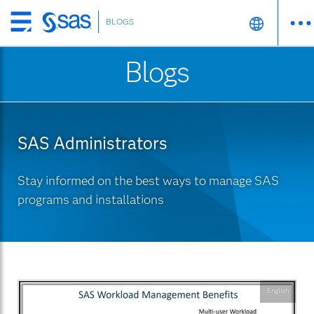
BLOGS
Skip
to
Blogs
main
content
SAS Administrators
Stay informed on the best ways to manage SAS
programs and installations
English