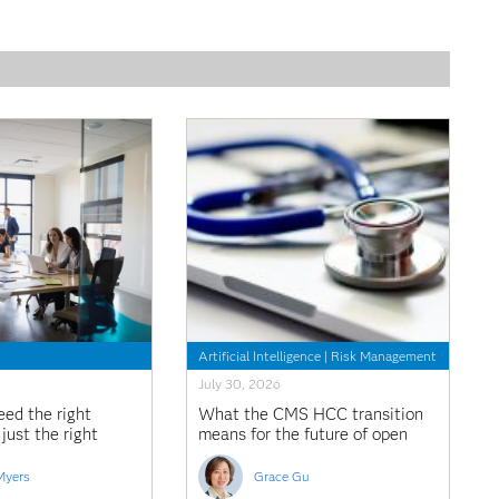
Artificial Intelligence
|
Risk Management
July 30, 2026
ed the right
What the CMS HCC transition
just the right
means for the future of open
analytics
Myers
Grace Gu