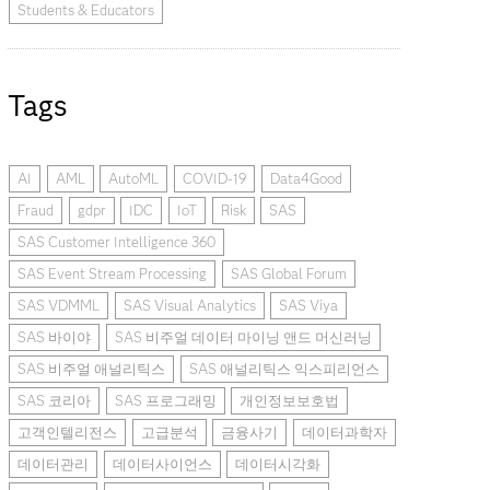
Students & Educators
Tags
AI
AML
AutoML
COVID-19
Data4Good
Fraud
gdpr
IDC
IoT
Risk
SAS
SAS Customer Intelligence 360
SAS Event Stream Processing
SAS Global Forum
SAS VDMML
SAS Visual Analytics
SAS Viya
SAS 바이야
SAS 비주얼 데이터 마이닝 앤드 머신러닝
SAS 비주얼 애널리틱스
SAS 애널리틱스 익스피리언스
SAS 코리아
SAS 프로그래밍
개인정보보호법
고객인텔리전스
고급분석
금융사기
데이터과학자
데이터관리
데이터사이언스
데이터시각화