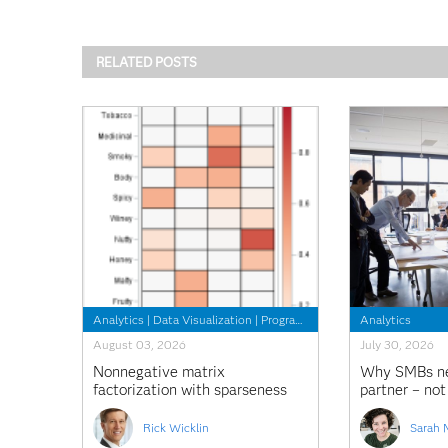
RELATED POSTS
Analytics
|
Data Visualization
|
Programming Tips
Analytics
August 03, 2026
July 30, 2026
Nonnegative matrix
Why SMBs ne
factorization with sparseness
partner – not 
constraints
platform
Rick Wicklin
Sarah 