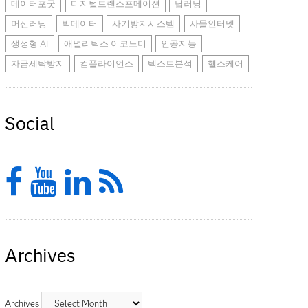
데이터포굿
디지털트랜스포메이션
딥러닝
머신러닝
빅데이터
사기방지시스템
사물인터넷
생성형 AI
애널리틱스 이코노미
인공지능
자금세탁방지
컴플라이언스
텍스트분석
헬스케어
Social
Facebook
YouTube
LinkedIn
Feed
Archives
Archives