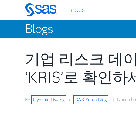
BLOGS
Skip
to
Blogs
main
content
기업 리스크 데이
‘KRIS’로 확인하
By
Hyeshin Hwang
on
SAS Korea Blog
December