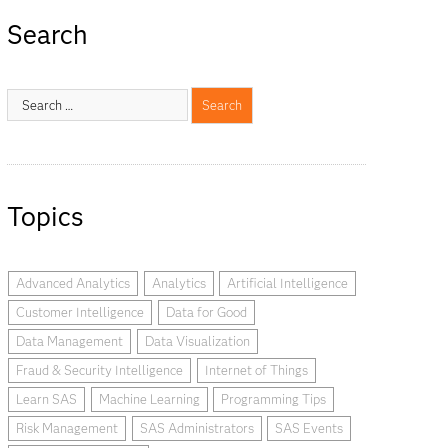
Search
Topics
Advanced Analytics
Analytics
Artificial Intelligence
Customer Intelligence
Data for Good
Data Management
Data Visualization
Fraud & Security Intelligence
Internet of Things
Learn SAS
Machine Learning
Programming Tips
Risk Management
SAS Administrators
SAS Events