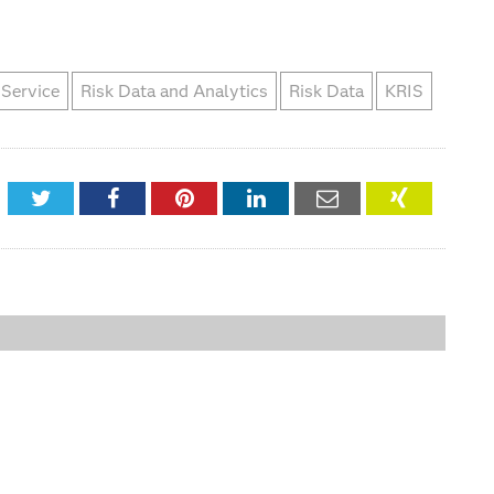
 Service
Risk Data and Analytics
Risk Data
KRIS
Twitter
Facebook
Pinterest
LinkedIn
Email
XING