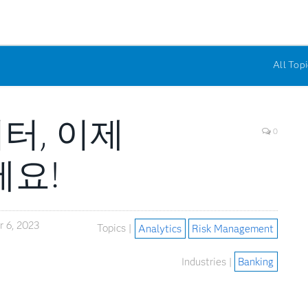
All Topi
터, 이제
0
세요!
 6, 2023
Topics |
Analytics
Risk Management
Industries |
Banking