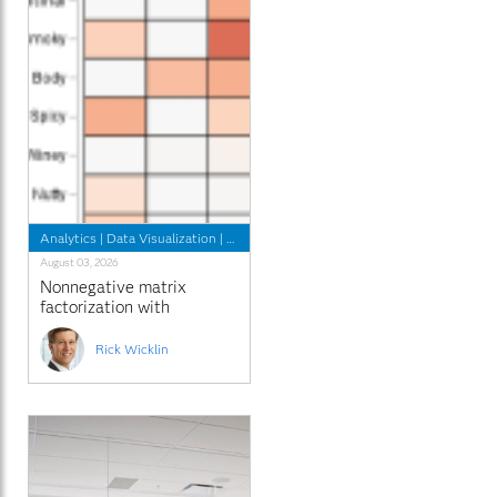
Analytics
|
Data Visualization
|
Programming Tips
August 03, 2026
Nonnegative matrix
factorization with
sparseness constraints
Rick Wicklin