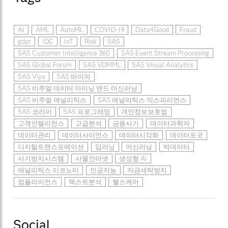
AI
AML
AutoML
COVID-19
Data4Good
Fraud
gdpr
IDC
IoT
Risk
SAS
SAS Customer Intelligence 360
SAS Event Stream Processing
SAS Global Forum
SAS VDMML
SAS Visual Analytics
SAS Viya
SAS 바이야
SAS 비주얼 데이터 마이닝 앤드 머신러닝
SAS 비주얼 애널리틱스
SAS 애널리틱스 익스피리언스
SAS 코리아
SAS 프로그래밍
개인정보보호법
고객인텔리전스
고급분석
금융사기
데이터과학자
데이터관리
데이터사이언스
데이터시각화
데이터포굿
디지털트랜스포메이션
딥러닝
머신러닝
빅데이터
사기방지시스템
사물인터넷
생성형 AI
애널리틱스 이코노미
인공지능
자금세탁방지
컴플라이언스
텍스트분석
헬스케어
Social