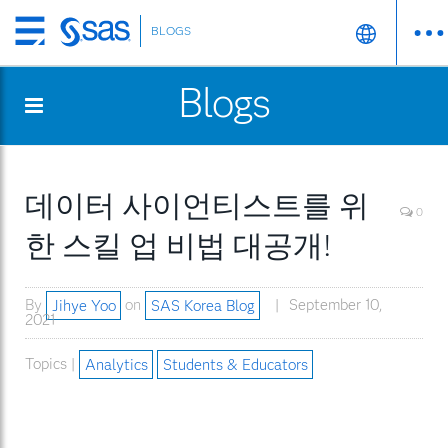
BLOGS
Skip
to
Blogs
main
content
데이터 사이언티스트를 위
0
한 스킬 업 비법 대공개!
By
Jihye Yoo
on
SAS Korea Blog
September 10,
2021
Topics |
Analytics
Students & Educators