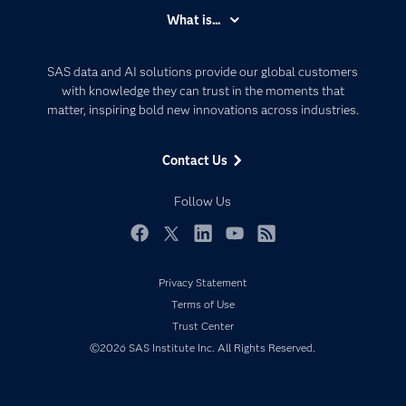
Accessibility
What is...
Careers
Analytics
Certification
Artificial Intelligence
SAS data and AI solutions provide our global customers
Communities
with knowledge they can trust in the moments that
Data Management
matter, inspiring bold new innovations across industries.
Company
Data Science
Data Management
Generative AI
Contact Us
Developers
Responsible Innovation
Documentation
Follow Us
For Educators
Events
Facebook
Twitter
LinkedIn
YouTube
RSS
Industries
Privacy Statement
My SAS
Terms of Use
Newsroom
Trust Center
©2026 SAS Institute Inc. All Rights Reserved.
Products
SAS Viya
Solutions