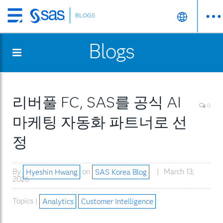
BLOGS
Skip
to
Blogs
main
content
리버풀 FC, SAS를 공식 AI
0
마케팅 자동화 파트너로 선
정
By
Hyeshin Hwang
on
SAS Korea Blog
March 13,
2026
Topics |
Analytics
Customer Intelligence