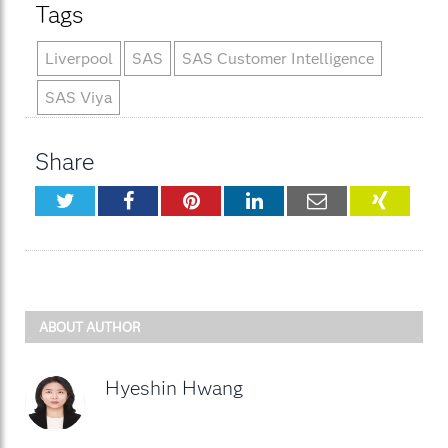
Tags
Liverpool
SAS
SAS Customer Intelligence
SAS Viya
Share
Twitter
Facebook
Pinterest
LinkedIn
Email
XING
ABOUT AUTHOR
Hyeshin Hwang