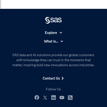
Explore
Accessibility
What is...
Careers
Analytics
Certification
Artificial Intelligence
SAS data and AI solutions provide our global customers
Communities
with knowledge they can trust in the moments that
Data Management
matter, inspiring bold new innovations across industries.
Company
Data Science
Data Management
Generative AI
Contact Us
Developers
Responsible Innovation
Documentation
Follow Us
For Educators
Events
Facebook
Twitter
LinkedIn
YouTube
RSS