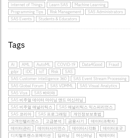
Internet of Things
Learn SAS
Machine Learning
Programming Tips
Risk Management
SAS Administrators
SAS Events
Students & Educators
Tags
AI
AML
AutoML
COVID-19
Data4Good
Fraud
gdpr
IDC
IoT
Risk
SAS
SAS Customer Intelligence 360
SAS Event Stream Processing
SAS Global Forum
SAS VDMML
SAS Visual Analytics
SAS Viya
SAS 바이야
SAS 비주얼 데이터 마이닝 앤드 머신러닝
SAS 비주얼 애널리틱스
SAS 애널리틱스 익스피리언스
SAS 코리아
SAS 프로그래밍
개인정보보호법
고객인텔리전스
고급분석
금융사기
데이터과학자
데이터관리
데이터사이언스
데이터시각화
데이터포굿
디지털트랜스포메이션
딥러닝
머신러닝
빅데이터