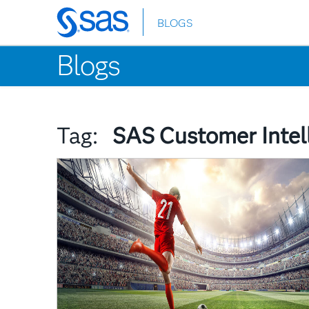
BLOGS
Skip
to
Blogs
main
content
Tag:
SAS Customer Intel