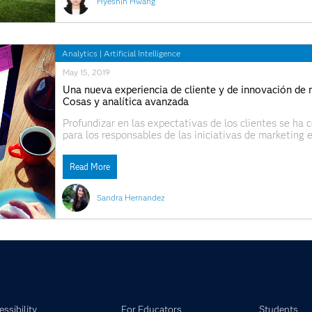
Hyeshin Hwang
Analytics
|
Artificial Intelligence
May 15, 2019
Una nueva experiencia de cliente y de innovación de ma
Cosas y analítica avanzada
Profundizar en las expectativas de los clientes se ha c
para los responsables de las iniciativas de marketing
consultora y de análisis de mercados, dice que aquell
tecnologías exponenciales en el
Read More
Sandra Hernandez
ssibility
For Educators
Students