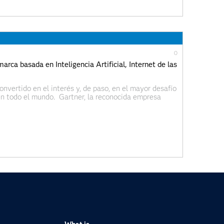
0
rca basada en Inteligencia Artificial, Internet de las
onvertido en el interés y, de paso, en el mayor desafío
 en todo el mundo. Gartner, la reconocida empresa
os líderes de mercadeo que son capaces de incorporar