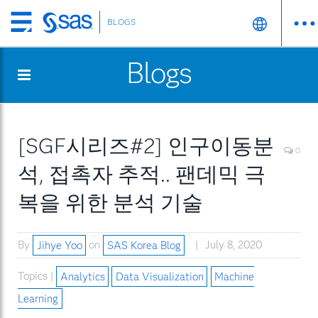
BLOGS
Skip
to
Blogs
main
content
[SGF시리즈#2] 인구이동분
0
석, 접촉자 추적.. 팬데믹 극
복을 위한 분석 기술
By
Jihye Yoo
on
SAS Korea Blog
July 8, 2020
Topics |
Analytics
Data Visualization
Machine
Learning