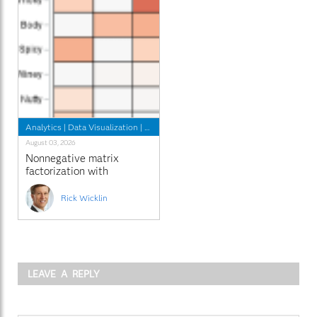
Analytics
|
Data Visualization
|
Programming Tips
August 03, 2026
Nonnegative matrix
factorization with
sparseness constraints
Rick Wicklin
LEAVE A REPLY