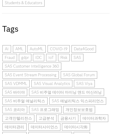
Students & Educators
Tags
AI
AML
AutoML
COVID-19
Data4Good
Fraud
gdpr
IDC
IoT
Risk
SAS
SAS Customer Intelligence 360
SAS Event Stream Processing
SAS Global Forum
SAS VDMML
SAS Visual Analytics
SAS Viya
SAS 바이야
SAS 비주얼 데이터 마이닝 앤드 머신러닝
SAS 비주얼 애널리틱스
SAS 애널리틱스 익스피리언스
SAS 코리아
SAS 프로그래밍
개인정보보호법
고객인텔리전스
고급분석
금융사기
데이터과학자
데이터관리
데이터사이언스
데이터시각화