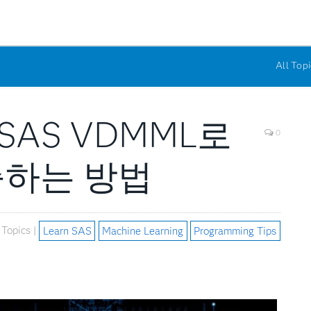
All Topi
SAS VDMML로
0
축하는 방법
Topics |
Learn SAS
Machine Learning
Programming Tips