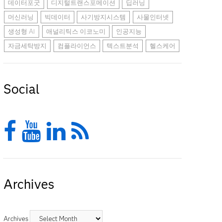
데이터포굿
디지털트랜스포메이션
딥러닝
머신러닝
빅데이터
사기방지시스템
사물인터넷
생성형 AI
애널리틱스 이코노미
인공지능
자금세탁방지
컴플라이언스
텍스트분석
헬스케어
Social
Facebook
YouTube
LinkedIn
Feed
Archives
Archives