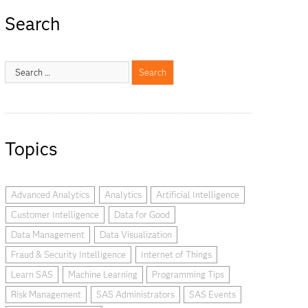
Search
Topics
Advanced Analytics
Analytics
Artificial Intelligence
Customer Intelligence
Data for Good
Data Management
Data Visualization
Fraud & Security Intelligence
Internet of Things
Learn SAS
Machine Learning
Programming Tips
Risk Management
SAS Administrators
SAS Events