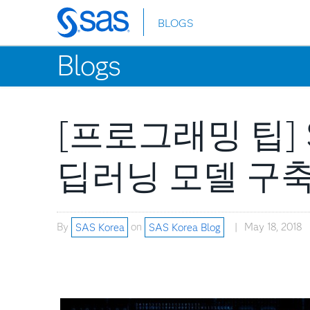
BLOGS
Skip
to
Blogs
main
content
[프로그래밍 팁] 
딥러닝 모델 구
By
SAS Korea
on
SAS Korea Blog
May 18, 2018