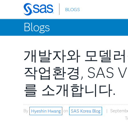
BLOGS
Skip
to
Blogs
main
content
개발자와 모델러
작업환경, SAS Vi
를 소개합니다.
By
Hyeshin Hwang
on
SAS Korea Blog
Septembe
T