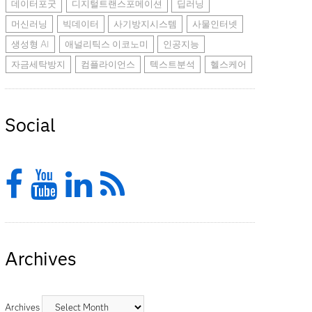
데이터포굿
디지털트랜스포메이션
딥러닝
머신러닝
빅데이터
사기방지시스템
사물인터넷
생성형 AI
애널리틱스 이코노미
인공지능
자금세탁방지
컴플라이언스
텍스트분석
헬스케어
Social
Facebook
YouTube
LinkedIn
Feed
Archives
Archives