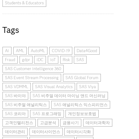
Students & Educators
Tags
AI
AML
AutoML
COVID-19
Data4Good
Fraud
gdpr
IDC
IoT
Risk
SAS
SAS Customer Intelligence 360
SAS Event Stream Processing
SAS Global Forum
SAS VDMML
SAS Visual Analytics
SAS Viya
SAS 바이야
SAS 비주얼 데이터 마이닝 앤드 머신러닝
SAS 비주얼 애널리틱스
SAS 애널리틱스 익스피리언스
SAS 코리아
SAS 프로그래밍
개인정보보호법
고객인텔리전스
고급분석
금융사기
데이터과학자
데이터관리
데이터사이언스
데이터시각화