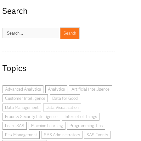
Search
Topics
Advanced Analytics
Analytics
Artificial Intelligence
Customer Intelligence
Data for Good
Data Management
Data Visualization
Fraud & Security Intelligence
Internet of Things
Learn SAS
Machine Learning
Programming Tips
Risk Management
SAS Administrators
SAS Events