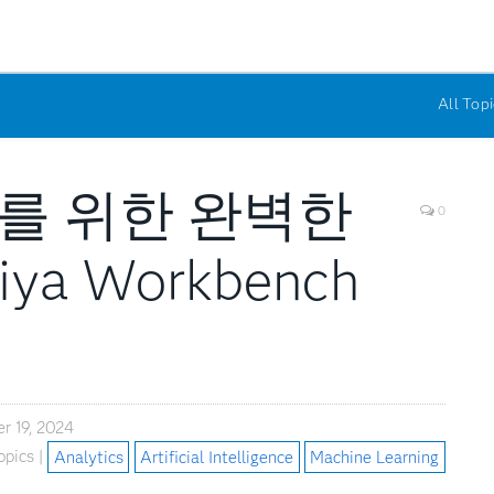
All Topi
를 위한 완벽한
0
ya Workbench
r 19, 2024
opics |
Analytics
Artificial Intelligence
Machine Learning