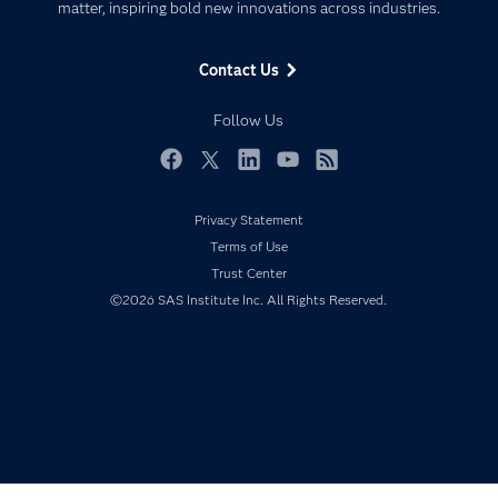
matter, inspiring bold new innovations across industries.
Company
Data Science
Data Management
Generative AI
Contact Us
Developers
Responsible Innovation
Documentation
Follow Us
For Educators
Events
Facebook
Twitter
LinkedIn
YouTube
RSS
Industries
Privacy Statement
My SAS
Terms of Use
Newsroom
Trust Center
©2026 SAS Institute Inc. All Rights Reserved.
Products
SAS Viya
Solutions
Students
Support & Services
Training
Try/Buy