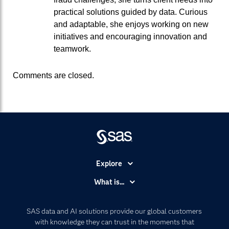
practical solutions guided by data. Curious
and adaptable, she enjoys working on new
initiatives and encouraging innovation and
teamwork.
Comments are closed.
Explore
Accessibility
What is...
Careers
Analytics
Certification
Artificial Intelligence
SAS data and AI solutions provide our global customers
Communities
with knowledge they can trust in the moments that
Data Management