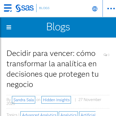
BLOGS
Skip
to
Blogs
main
content
Decidir para vencer: cómo
0
transformar la analítica en
decisiones que protegen tu
negocio
By
Sandra Sala
on
Hidden Insights
27 November
2025
Topics |
Advanced Analytics
Analytics
Artificial