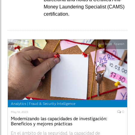
Money Laundering Specialist (CAMS)
certification.
SAS Spain
|
Spanish
Analytics
|
Fraud & Security Intelligence
0
May 16, 2023
Modernizando las capacidades de investigación:
Beneficios y mejores prácticas
En el ámbito de la seguridad, la capacidad de