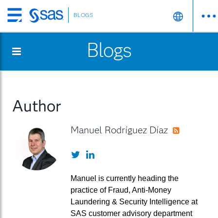
BLOGS
Skip
to
Blogs
main
content
Author
Manuel Rodríguez Díaz
RSS
Twitter
LinkedIn
Manuel is currently heading the
practice of Fraud, Anti-Money
Laundering & Security Intelligence at
SAS customer advisory department