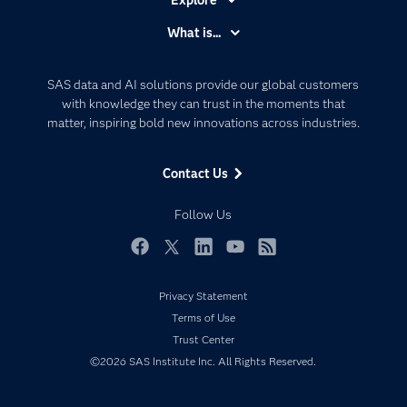
Accessibility
What is...
Careers
Analytics
Certification
Artificial Intelligence
SAS data and AI solutions provide our global customers
Communities
with knowledge they can trust in the moments that
Data Management
matter, inspiring bold new innovations across industries.
Company
Data Science
Data Management
Generative AI
Contact Us
Developers
Responsible Innovation
Documentation
Follow Us
For Educators
Events
Facebook
Twitter
LinkedIn
YouTube
RSS
Industries
Privacy Statement
My SAS
Terms of Use
Newsroom
Trust Center
©2026 SAS Institute Inc. All Rights Reserved.
Products
SAS Viya