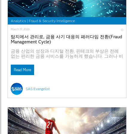
Analytics
|
Fraud & Security Intelligence
March 19, 2026
0
탐지에서 관리로, 금융 사기 대응의 패러다임 전환(Fraud
Management Cycle)
금융 산업의 성장과 디지털 전환, 핀테크의 부상은 전례
없는 편리한 금융 서비스를 가능하게 했습니다. 그러나 비
대면 거래가 일상화되며 금융사기(Fraud) 역시 빠르게 조
직화·지능화되고 있습니다. 최근에는 AI 기반 음성 합성,
Read More
딥페이크 등이 범죄에 악용되면서 개인의 경험만으로는
이상 징후를 식별하기 어려운 수준까지 진화했습니다. 더
중요한 변화는 책임의 범위입니다. 정부는 금융회사가 일
정 한도 내에서
SAS Evangelist
Korean