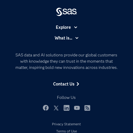
Explore
Accessibility
What is...
Careers
Analytics
Certification
Artificial Intelligence
SAS data and AI solutions provide our global customers
Communities
with knowledge they can trust in the moments that
Data Management
matter, inspiring bold new innovations across industries.
Company
Data Science
Data Management
Generative AI
Contact Us
Developers
Responsible Innovation
Documentation
Follow Us
For Educators
Events
Facebook
Twitter
LinkedIn
YouTube
RSS
Industries
Privacy Statement
My SAS
Terms of Use