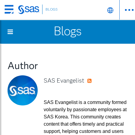
BLOGS
Skip
to
Blogs
main
content
Author
SAS Evangelist
RSS
SAS Evangelist is a community formed
voluntarily by passionate employees at
SAS Korea. This community creates
content that offers timely and practical
support, helping customers and users