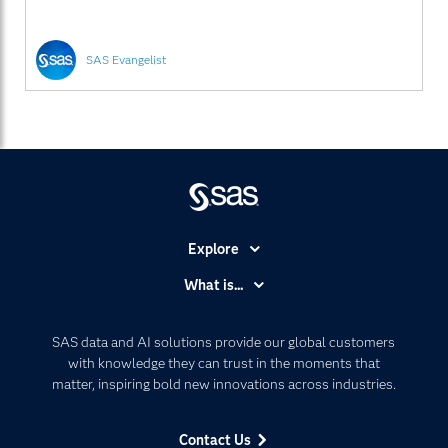
래 데이터, 사용자 행동 로그, 네트워크 활동
SAS Evangelist
Explore
Accessibility
What is...
Careers
Analytics
Certification
Artificial Intelligence
SAS data and AI solutions provide our global customers
Communities
with knowledge they can trust in the moments that
Data Management
matter, inspiring bold new innovations across industries.
Company
Data Science
Data Management
Generative AI
Contact Us
Developers