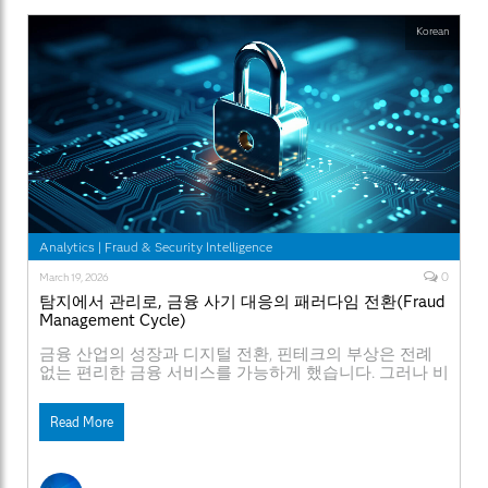
Korean
Analytics
|
Fraud & Security Intelligence
0
March 19, 2026
탐지에서 관리로, 금융 사기 대응의 패러다임 전환(Fraud
Management Cycle)
금융 산업의 성장과 디지털 전환, 핀테크의 부상은 전례
없는 편리한 금융 서비스를 가능하게 했습니다. 그러나 비
대면 거래가 일상화되며 금융사기(Fraud) 역시 빠르게 조
직화·지능화되고 있습니다. 최근에는 AI 기반 음성 합성,
Read More
딥페이크 등이 범죄에 악용되면서 개인의 경험만으로는
이상 징후를 식별하기 어려운 수준까지 진화했습니다. 더
중요한 변화는 책임의 범위입니다. 정부는 금융회사가 일
정 한도 내에서