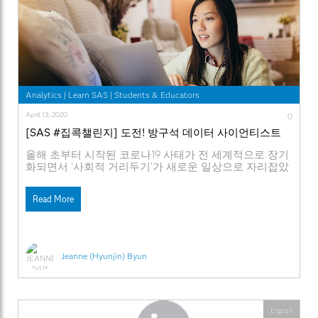
Analytics
|
Learn SAS
|
Students & Educators
April 13, 2020
0
[SAS #집콕챌린지] 도전! 방구석 데이터 사이언티스트
올해 초부터 시작된 코로나19 사태가 전 세계적으로 장기
화되면서 ‘사회적 거리두기’가 새로운 일상으로 자리잡았
습니다. 이에 따라 요즘 대부분의 시간을 집에서 보내며
온라인 강의를 듣는 학생들과 재택근무를 하는 직장인들
Read More
도 많아졌는데요. #언택트 #집콕 #홈코노미 #홀로
(HOLO) 등의 신조어들이 이러한 달라진 트렌드를 보여
주고 있습니다. 공부를 하든 일을 하든, 집에서 오랜 시간
을 보내는 것에는 꽤 명확한
Jeanne (Hyunjin) Byun
English