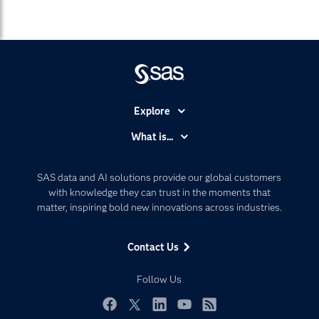
Explore
Accessibility
What is...
Careers
Analytics
Certification
Artificial Intelligence
SAS data and AI solutions provide our global customers
Communities
with knowledge they can trust in the moments that
Data Management
matter, inspiring bold new innovations across industries.
Company
Data Science
Data Management
Generative AI
Contact Us
Developers
Responsible Innovation
Documentation
Follow Us
For Educators
Events