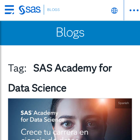
BLOGS
Skip
to
Blogs
main
content
Tag:
SAS Academy for
Data Science
Spanish