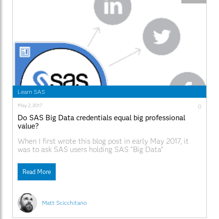
Learn SAS
May 2, 2017
0
Do SAS Big Data credentials equal big professional
value?
When I first wrote this blog post in early May 2017, it
was to ask SAS users holding SAS “Big Data”
certifications to participate in the CertMag Salary
Survey Plus Big Data Edition. The response was
Read More
overwhelming and thanks to all of you that participated.
Now that the results are in, I wanted
Matt Scicchitano