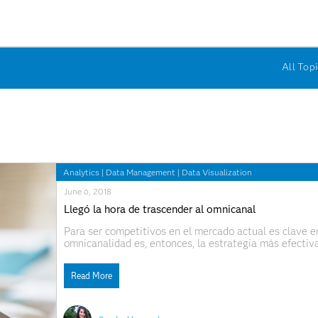
All Topi
Analytics
|
Data Management
|
Data Visualization
June 6, 2018
Llegó la hora de trascender al omnicanal
Para ser competitivos en el mercado actual es clave e
omnicanalidad es, entonces, la estrategia más efecti
atender a sus consumidores en todos y cada uno de los
Read More