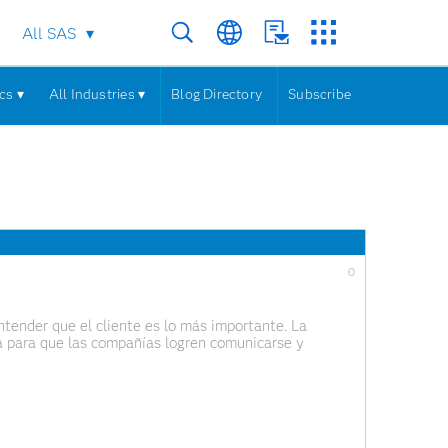
All SAS
cs ▾
All Industries ▾
Blog Directory
Subscribe
0
ntender que el cliente es lo más importante. La
va para que las compañías logren comunicarse y
 canales en los que éstos hacen presencia.