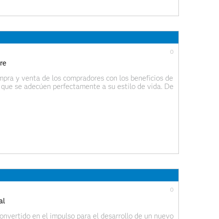
0
re
mpra y venta de los compradores con los beneficios de
os que se adecúen perfectamente a su estilo de vida. De
ocadas, afinar su cadena de suministro,
0
al
onvertido en el impulso para el desarrollo de un nuevo