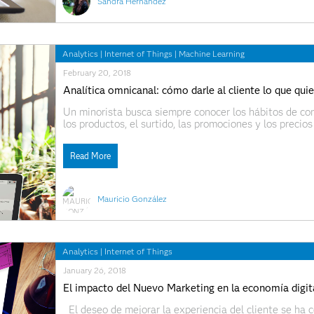
Sandra Hernandez
Analytics
|
Internet of Things
|
Machine Learning
February 20, 2018
Analítica omnicanal: cómo darle al cliente lo que quie
Un minorista busca siempre conocer los hábitos de co
los productos, el surtido, las promociones y los preci
acuerdo, puede diseñar campañas de marketing más enf
Read More
Mauricio González
Analytics
|
Internet of Things
January 26, 2018
El impacto del Nuevo Marketing en la economía digit
El deseo de mejorar la experiencia del cliente se ha c