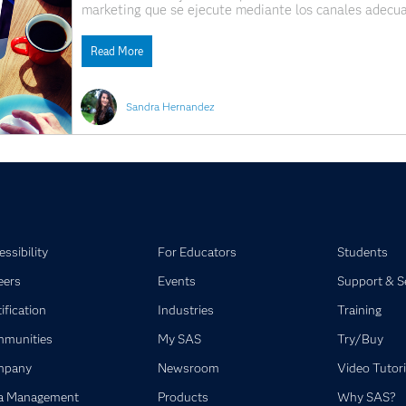
marketing que se ejecute mediante los canales adecua
públicos. Para esto es necesario conocer las preferenci
Read More
Sandra Hernandez
ssibility
For Educators
Students
eers
Events
Support & S
ification
Industries
Training
munities
My SAS
Try/Buy
mpany
Newsroom
Video Tutori
a Management
Products
Why SAS?