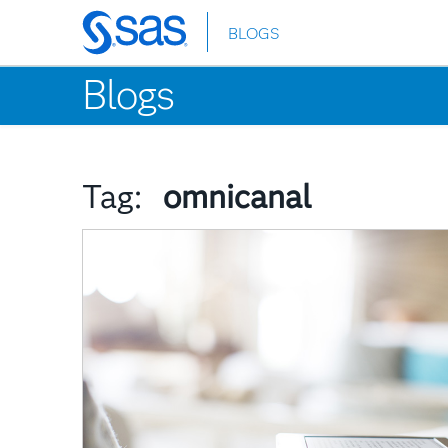
BLOGS
Skip
to
Blogs
main
content
Tag:
omnicanal