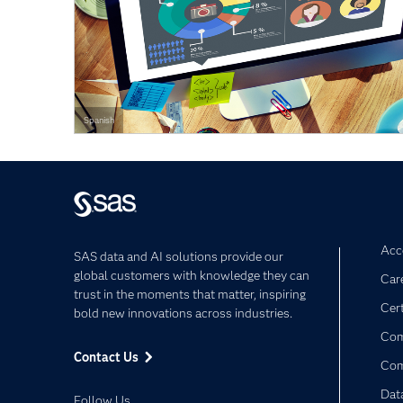
Spanish
Acce
SAS data and AI solutions provide our
global customers with knowledge they can
Car
trust in the moments that matter, inspiring
Cert
bold new innovations across industries.
Com
Contact Us
Co
Dat
Follow Us