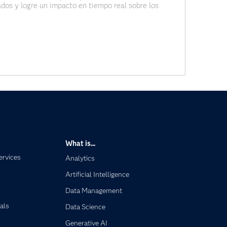
dos y logre un impacto en tiempo real sobre los
as de los clientes a
What is...
ervices
Analytics
Artificial Intelligence
Data Management
als
Data Science
Generative AI