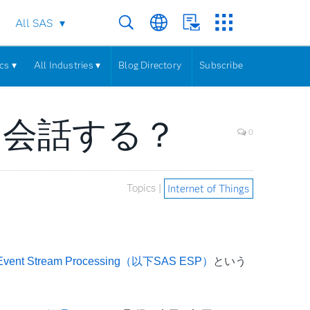
All SAS
cs ▾
All Industries ▾
Blog Directory
Subscribe
と会話する？
0
Topics |
Internet of Things
Event Stream Processing（以下SAS ESP）
という