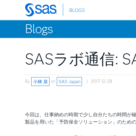
BLOGS
Skip
to
Blogs
main
content
SASラボ通信:
By
小林 泉
on
SAS Japan
2017-12-28
今回は、仕事納めの時期で少し自分たちの時間が確
製品を用いた「予防保全ソリューション」のため