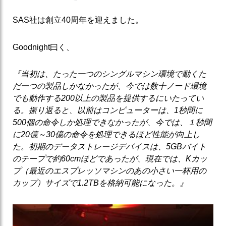
SAS社は創立40周年を迎えました。
Goodnight曰く、
『当初は、たった一つのシングルマシン環境で動くた
だ一つの製品しかなかったが、今では数十ノード環境
でも動作する
200
以上の製品を提供するにいたってい
る。振り返ると、以前はコンピューターは、
1
秒間に
500
個の命令しか処理できなかったが、今では、１秒間
に
20
億～
30
億の命令を処理できるほど性能が向上し
た。初期のデータストレージデバイスは、
5GB
バイト
のテープで約
60cm
ほどであったが、現在では、
K
カッ
プ（最近のエスプレッソマシンのあの小さい一杯用の
カップ）サイズで
1.2TB
を格納可能になった。』