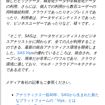
積したビッグデータ、構造化データや非構造化データ
の利用、さらには、個人での利用から数百ユーザーの
同時接続利用、クラウドであったりオンプレミスであ
ったり、利用者は、データサイエンティストであった
り、ビジネスユーザーであったりなど、様々です。』
『そこで、SASは、データサイエンティストかビジネ
スアナリストかに関わらず、全ての人が利用すること
のできる、最新の統合アナリティクス環境を開発しま
した。
SAS Viya
の優れているところは、統合され、オ
ープンな、簡単だが非常にパワフルであり、クラウド
環境に適しており、マルチ・クラウドアーキテクチャ
である点です。』
メディア各社の記事もご参照ください。
アナリティクス一筋40年、SASから生まれた新た
なプラットフォームの「Viya」とは