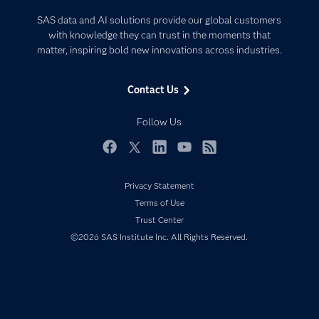
Certification
Artificial Intelligence
SAS data and AI solutions provide our global customers
Communities
with knowledge they can trust in the moments that
Data Management
matter, inspiring bold new innovations across industries.
Company
Data Science
Data Management
Generative AI
Contact Us
Developers
Responsible Innovation
Documentation
Follow Us
For Educators
Events
Facebook
Twitter
LinkedIn
YouTube
RSS
Industries
Privacy Statement
My SAS
Terms of Use
Newsroom
Trust Center
©2026 SAS Institute Inc. All Rights Reserved.
Products
SAS Viya
Solutions
Students