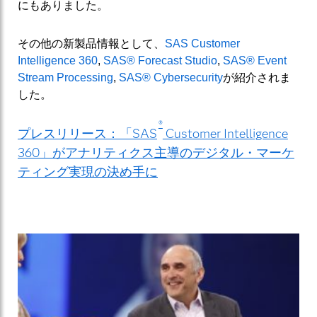
にもありました。
その他の新製品情報として、
SAS Customer
Intelligence 360
,
SAS® Forecast Studio
,
SAS® Event
Stream Processing
,
SAS® Cybersecurity
が紹介されま
した。
®
プレスリリース：「SAS
Customer Intelligence
360」がアナリティクス主導のデジタル・マーケ
ティング実現の決め手に