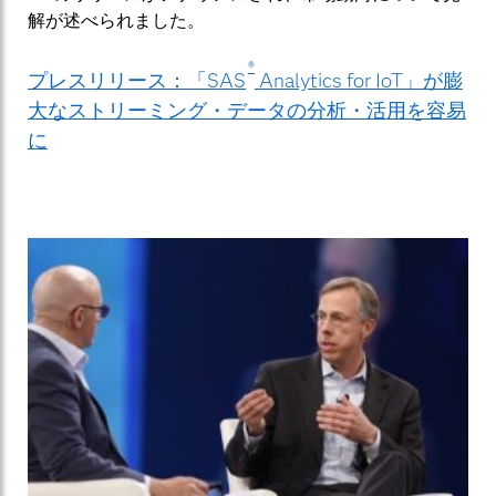
解が述べられました。
®
プレスリリース：「SAS
Analytics for IoT」が膨
大なストリーミング・データの分析・活用を容易
に