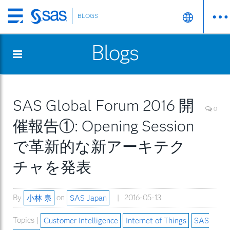
BLOGS
Skip
to
Blogs
main
content
SAS Global Forum 2016 開
0
催報告①: Opening Session
で革新的な新アーキテク
チャを発表
By
小林 泉
on
SAS Japan
2016-05-13
Topics |
Customer Intelligence
Internet of Things
SAS