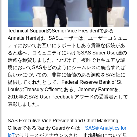
Technical SupportのSenior Vice Presidentである
Annette Harrisは、SASユーザーは、ユーザーコミュニ
ティにおいてお互いにサポートしあう貴重な伝統があ
ると述べ、コミュニティにおけるSAS Super User達の
活躍を称賛しました。つづけて、複雑でセキュアな環
境においてSASをどのようにシームレスに統合すれば
良いかについての、非常に価値のある洞察をSAS社に
提供してくれたとして、Federal Reserve Bank of St.
LouisのTreasury Officerである、Jeromey Farmerを、
2016年のSAS User Feedback アワードの受賞者として
表彰しました。
SAS Executive Vice President and Chief Marketing
OfficerであるRandy Guardからは、
SAS® Analytics for
IoT
のリリースがアナウンスされ、市場動向について見