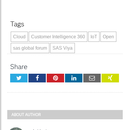
Tags
Cloud
Customer Intelligence 360
IoT
Open
sas global forum
SAS Viya
Share
Twitter
Facebook
Pinterest
LinkedIn
Email
XING
ABOUT AUTHOR