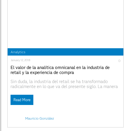
Analytics
January 12, 2018
0
El valor de la analítica omnicanal en la industria de
retail y la experiencia de compra
Sin duda, la industria del retail se ha transformado
radicalmente en lo que va del presente siglo. La manera
en que las empresas y consumidores interactúan ha
rebasado el espacio físico de las tiendas para trasladarse
Read More
a nuevos canales: sitios de comercio electrónico,
aplicaciones móviles, call centers, medios sociales y
Mauricio González