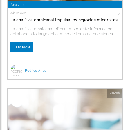
Analytics
July 19, 2019
0
La analítica omnicanal impulsa los negocios minoristas
La analítica omnicanal ofrece importante información
detallada a lo largo del camino de toma de decisiones
del cliente. En la actualidad, los minoristas tienen
acceso a infinidad de datos que se pueden usar para dar
Read More
forma a una experiencia de cliente superior en toda la
cadena de valor. El
Rodrigo Arias
Spanish