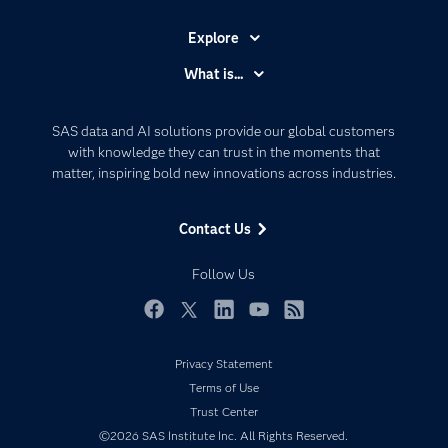
Explore
Accessibility
What is...
Careers
Analytics
Certification
Artificial Intelligence
SAS data and AI solutions provide our global customers
Communities
with knowledge they can trust in the moments that
Data Management
matter, inspiring bold new innovations across industries.
Company
Data Science
Data Management
Generative AI
Contact Us
Developers
Responsible Innovation
Documentation
Follow Us
For Educators
Events
Facebook
Twitter
LinkedIn
YouTube
RSS
Industries
Privacy Statement
My SAS
Terms of Use
Newsroom
Trust Center
©2026 SAS Institute Inc. All Rights Reserved.
Products