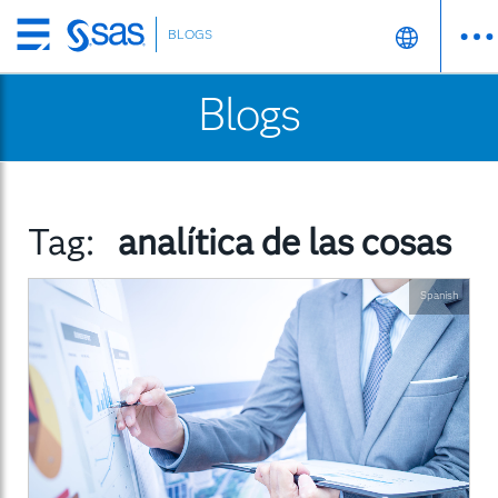
BLOGS
Skip
to
Blogs
main
content
Tag:
analítica de las cosas
Spanish