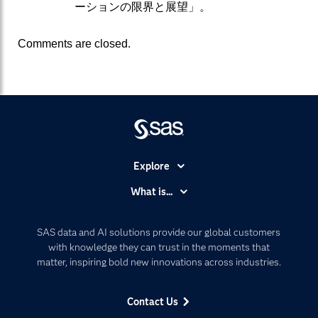
ーションの限界と展望」。
Comments are closed.
Explore
Accessibility
What is...
Careers
Analytics
Certification
Artificial Intelligence
SAS data and AI solutions provide our global customers
Communities
with knowledge they can trust in the moments that
Data Management
matter, inspiring bold new innovations across industries.
Company
Data Science
Data Management
Generative AI
Contact Us
Developers
Responsible Innovation