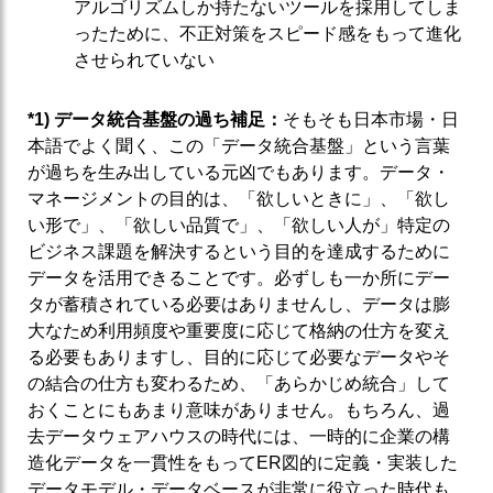
アルゴリズムしか持たないツールを採用してしま
ったために、不正対策をスピード感をもって進化
させられていない
*1) データ統合基盤の過ち補足：
そもそも日本市場・日
本語でよく聞く、この「データ統合基盤」という言葉
が過ちを生み出している元凶でもあります。データ・
マネージメントの目的は、「欲しいときに」、「欲し
い形で」、「欲しい品質で」、「欲しい人が」特定の
ビジネス課題を解決するという目的を達成するために
データを活用できることです。必ずしも一か所にデー
タが蓄積されている必要はありませんし、データは膨
大なため利用頻度や重要度に応じて格納の仕方を変え
る必要もありますし、目的に応じて必要なデータやそ
の結合の仕方も変わるため、「あらかじめ統合」して
おくことにもあまり意味がありません。もちろん、過
去データウェアハウスの時代には、一時的に企業の構
造化データを一貫性をもってER図的に定義・実装した
データモデル・データベースが非常に役立った時代も