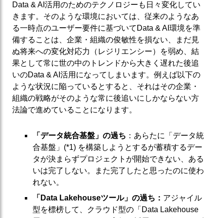
Data & AI活用のためのテクノロジーも日々変化してい
きます。そのような環境においては、従来のようなあ
る一時点のユーザー要件に基づいてData & AI環境を準
備することは、企業・組織の俊敏性を損ない、まだ見
ぬ将来への変化対応力（レジリエンシー）を弱め、結
果として常に世の中のトレンドから大きく遅れた後追
いのData & AI活用になってしまいます。例えば以下の
ような状況に陥っているとすると、それはその企業・
組織の戦略がそのような常に後追いにしかならない方
法論で進めていることになります。
「データ統合基盤」の過ち
：あらたに「データ統
合基盤」(*1) を構築しようとするが蓄積するデー
タが決まらずプロジェクトが開始できない、ある
いは完了しない。また完了したと思ったのに使わ
れない。
「Data Lakehouseツール」の過ち：
アジャイル
型を標榜して、クラウド型の「Data Lakehouse