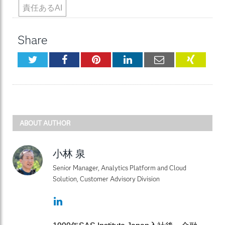
責任あるAI
Share
Twitter
Facebook
Pinterest
LinkedIn
Email
XING
ABOUT AUTHOR
小林 泉
Senior Manager, Analytics Platform and Cloud
Solution, Customer Advisory Division
LinkedIn