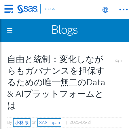
BLOGS
Skip
to
Blogs
main
content
自由と統制：変化しなが
0
らもガバナンスを担保す
るための唯一無二のData
& AIプラットフォームと
は
By
小林 泉
on
SAS Japan
2025-06-21