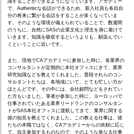
識することができるようになっています。アカデミー
で、Authenticな会話ができるため、新入社員も各自自
分の将来に繋がる会話をすることが多くなっていま
す。そのような環境が備えられていることで、数週間
のうちに、自然にSASの企業文化と理念を身に着けて
いきます。知識を吸収するというよりも、馴染んでい
くということに近いです。
また、現地でCAアカデミーに参加した時に、各業界の
コンサルタントが定期的に本社オフィスにきて、業界
研究知識などを教えてくれました。普段それらのコン
サルタントたちは、各地域にいて、とても忙しい方が
ほとんどです。その中には、会社顧問などをされてい
た方もいました。筆者が参加した時に、ヨーロッパで
仕事されていたある業界リードランクのコンサルタン
トがSAS本社オフィスに渡航してきて、業界に関する
彼の知見を教えてくれました。この教える仕事は、彼
たちの本職ではなく、CAアカデミーからの依頼に応じ
て、自主参加するものなので、そのような単なる仕事