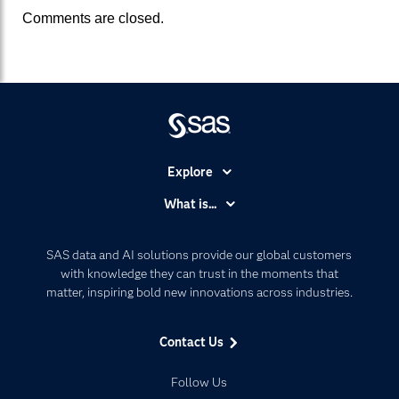
Comments are closed.
Explore
Accessibility
What is...
Careers
Analytics
Certification
Artificial Intelligence
SAS data and AI solutions provide our global customers
Communities
with knowledge they can trust in the moments that
Data Management
matter, inspiring bold new innovations across industries.
Company
Data Science
Data Management
Generative AI
Contact Us
Developers
Responsible Innovation
Documentation
Follow Us