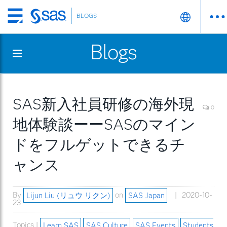
BLOGS
Skip
to
Blogs
main
content
SAS新入社員研修の海外現
0
地体験談ーーSASのマイン
ドをフルゲットできるチ
ャンス
By
Lijun Liu (リュウ リクン)
on
SAS Japan
2020-10-
23
Topics |
Learn SAS
SAS Culture
SAS Events
Students