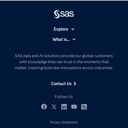
Explore
Accessibility
What is...
Careers
Analytics
Certification
Artificial Intelligence
SAS data and AI solutions provide our global customers
Communities
with knowledge they can trust in the moments that
Data Management
matter, inspiring bold new innovations across industries.
Company
Data Science
Data Management
Generative AI
Contact Us
Developers
Responsible Innovation
Documentation
Follow Us
For Educators
Events
Facebook
Twitter
LinkedIn
YouTube
RSS
Industries
Privacy Statement
My SAS