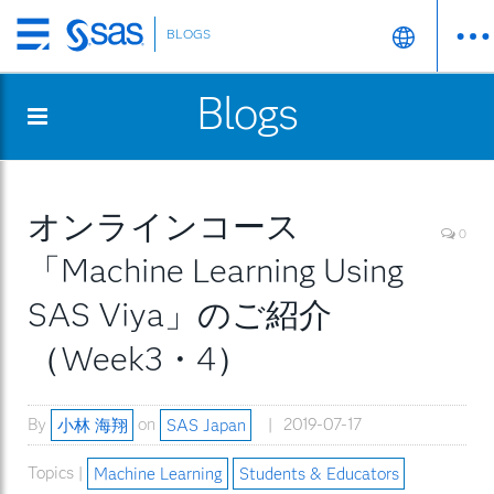
BLOGS
Skip
to
Blogs
main
content
オンラインコース
0
「Machine Learning Using
SAS Viya」のご紹介
（Week3・4）
By
小林 海翔
on
SAS Japan
2019-07-17
Topics |
Machine Learning
Students & Educators