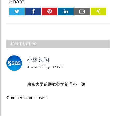
Share
Twitter
Facebook
Pinterest
LinkedIn
Email
XING
ABOUT AUTHOR
小林 海翔
Academic Support Staff
東京大学前期教養学部理科一類
Comments are closed.