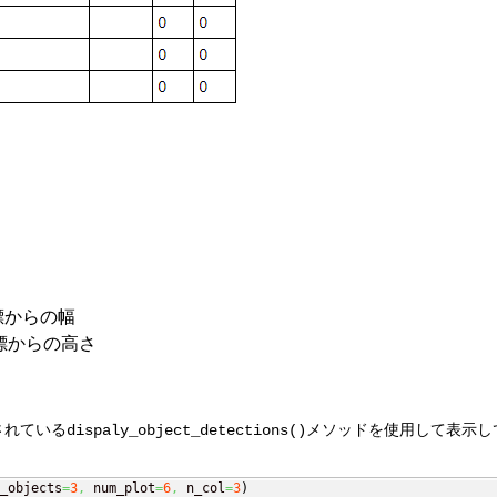
標からの幅
標からの高さ
されている
dispaly_object_detections()メソッド
を
使用
して表示し
_objects
=
3
,
 num_plot
=
6
,
 n_col
=
3
)