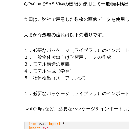
ら
Python
で
SAS Viya
の機能を使用して一般物体検出
今回は、弊社で用意した数枚の画像データを使用
大まかな処理の流れは以下の通りです。
１．
必要なパッケージ（ライブラリ）のインポー
２．
一般物体検出向け学習用データの作成
３．
モデル構造の定義
４．
モデル生成（学習）
５．
物体検出（スコアリング）
１．
必要なパッケージ（ライブラリ）のインポー
swat
や
dlpy
など、必要なパッケージをインポートし
from
 swat 
import
import
sys