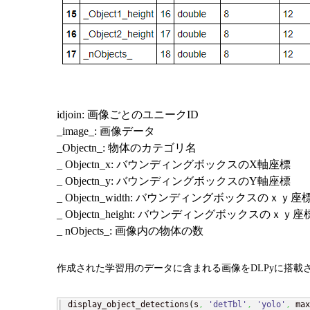
idjoin:
画像ごとのユニーク
ID
_image_:
画像データ
_Objectn_:
物体のカテゴリ名
_ Objectn_x:
バウンディングボックスの
X
軸座標
_ Objectn_y:
バウンディングボックスの
Y
軸座標
_ Objectn_width:
バウンディングボックスのｘｙ座
_ Objectn_height:
バウンディングボックスのｘｙ座
_ nObjects_:
画像内の物体の数
作成された学習用のデータに含まれる画像を
DLPy
に搭載
display_object_detections
(
s
,
'detTbl'
,
'yolo'
,
 max