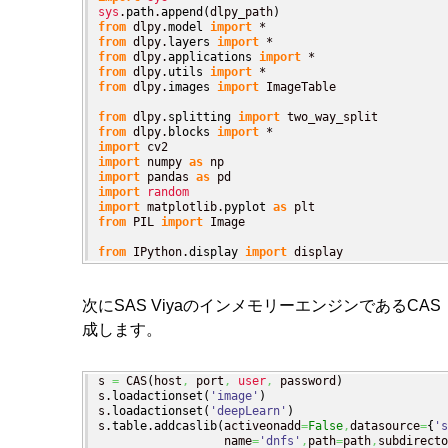
sys
.
path
.
append
(
dlpy_path
)
from
 dlpy.
model
import
from
 dlpy.
layers
import
from
 dlpy.
applications
import
from
 dlpy.
utils
import
from
 dlpy.
images
import
 ImageTable

from
 dlpy.
splitting
import
from
 dlpy.
blocks
import
import
import
 numpy 
as
import
 pandas 
as
import
random
import
 matplotlib.
pyplot
as
from
 PIL 
import
 Image

from
 IPython.
display
import
 display
次にSAS ViyaのインメモリーエンジンであるCAS（
成します。
s 
=
 CAS
(
host
,
 port
,
user
,
 password
)
s.
loadactionset
(
'image'
)
s.
loadactionset
(
'deepLearn'
)
s.
table
.
addcaslib
(
activeonadd
=
False
,
datasource
=
{
's
                  name
=
'dnfs'
,
path
=
path
,
subdirecto