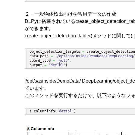
２．一般物体検出向け学習用データの作成
DLPyに搭載されているcreate_object_de
ができます。
create_object_detection_table()メソッドに
object_detection_targets 
=
 create_object_detection
data_path 
=
'/opt/sasinside/DemoData/DeepLearning/
coord_type 
=
'yolo'
,
output 
=
'detTbl'
)
'/opt/sasinside/DemoData/ DeepLearning
ています。
このメソッドを実行するだけで、以下のようなフ
s.
columninfo
(
'dettbl'
)