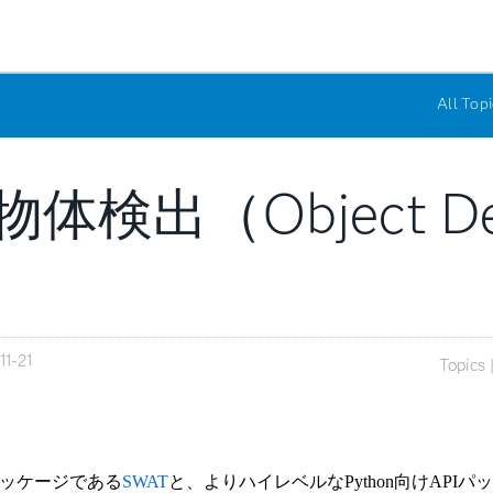
All Topi
物体検出（Object De
11-21
Topics 
ッケージである
SWAT
と、よりハイレベルな
Python
向け
API
パッ