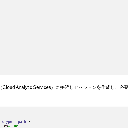
Cloud Analytic Services）に接続しセッションを
rctype'
:
'path'
}
,
ries
=
True
)