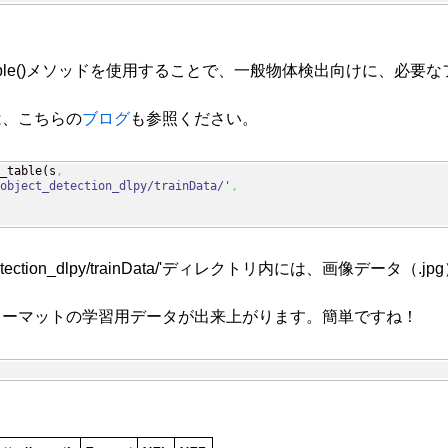
tection_table()メソッドを使用することで、一般物体検出向
関しては、こちらの
ブログ
も参照ください。
_table
(
s
,
object_detection_dlpy/trainData/'
,
/object_detection_dlpy/trainData/'ディレクトリ内には、画像
ォーマットの学習用データが出来上がります。簡単ですね！