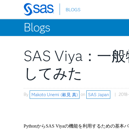
BLOGS
Skip
to
Blogs
main
content
SAS Viya：一般
してみた
By
Makoto Unemi (畝見 真)
on
SAS Japan
2018-
Python
から
SAS Viya
の機能を利用するための基本パ