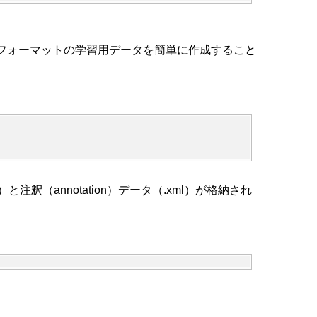
けに、必要なフォーマットの学習用データを簡単に作成すること
データ（.jpg）と注釈（annotation）データ（.xml）が格納され