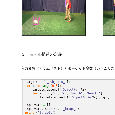
３．
モデル構造の定義
入力変数（カラムリスト）とターゲット変数（カラムリス
targets 
=
[
'_nObjects_'
]
;
for
 i 
in
range
(
0
,
3
)
:

    targets.
append
(
'_Object%d_'
%i
)
for
 sp 
in
[
"x"
,
"y"
,
"width"
,
"height"
]
:

        targets.
append
(
'_Object%d_%s'
%
(
i
,
 sp
)
)
inputVars 
=
[
]
inputVars.
insert
(
0
,
'_image_'
)
print
(
"targets"
)