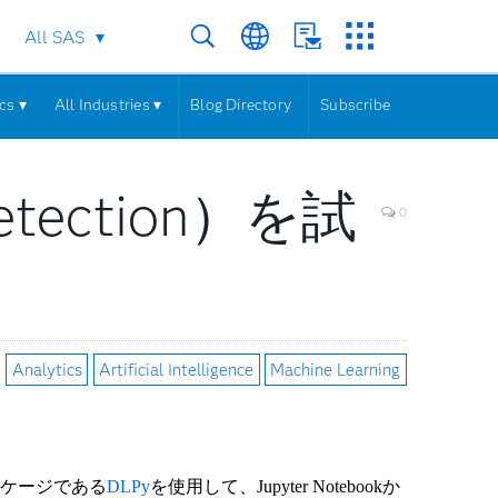
All SAS
cs ▾
All Industries ▾
Blog Directory
Subscribe
tection）を試
0
|
Analytics
Artificial Intelligence
Machine Learning
ケージである
DLPy
を使用して、
Jupyter Notebook
か