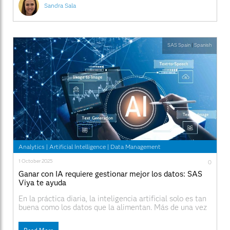
Sandra Sala
SAS Spain
|
Spanish
Analytics
|
Artificial Intelligence
|
Data Management
1 October 2025
0
Ganar con IA requiere gestionar mejor los datos: SAS
Viya te ayuda
En la práctica diaria, la inteligencia artificial solo es tan
buena como los datos que la alimentan. Más de una vez
hemos comprobado que el dicho “si entra basura, sale
basura” está más vigente que nunca, sobre todo ahora