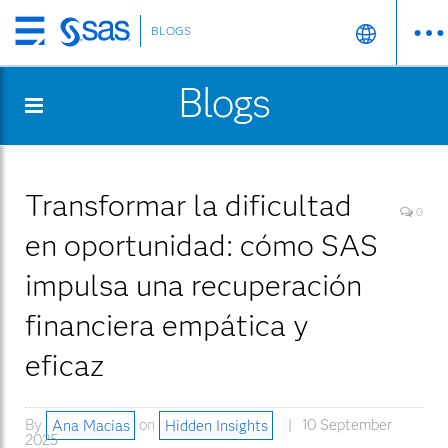
BLOGS
Skip
to
Blogs
main
content
Transformar la dificultad
0
en oportunidad: cómo SAS
impulsa una recuperación
financiera empática y
eficaz
By
Ana Macias
on
Hidden Insights
10 September
2025