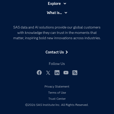
Explore
Accessibility
What is...
Careers
Analytics
Certification
Artificial Intelligence
SAS data and AI solutions provide our global customers
Communities
with knowledge they can trust in the moments that
Data Management
matter, inspiring bold new innovations across industries.
Company
Data Science
Data Management
Generative AI
Contact Us
Developers
Responsible Innovation
Documentation
Follow Us
For Educators
Events
Facebook
Twitter
LinkedIn
YouTube
RSS
Industries
Privacy Statement
My SAS
Terms of Use
Newsroom
Trust Center
©2026 SAS Institute Inc. All Rights Reserved.
Products
SAS Viya