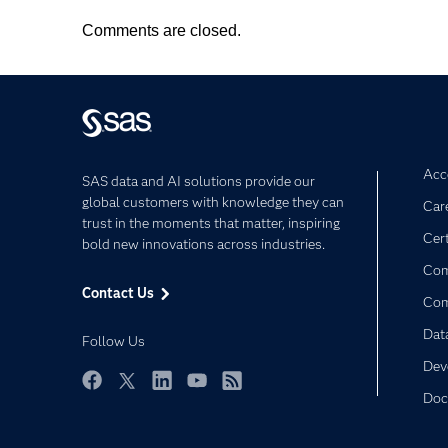
Comments are closed.
Acce
SAS data and AI solutions provide our
global customers with knowledge they can
Car
trust in the moments that matter, inspiring
Cert
bold new innovations across industries.
Com
Contact Us
Co
Dat
Follow Us
Dev
Doc
Facebook
Twitter
LinkedIn
YouTube
RSS