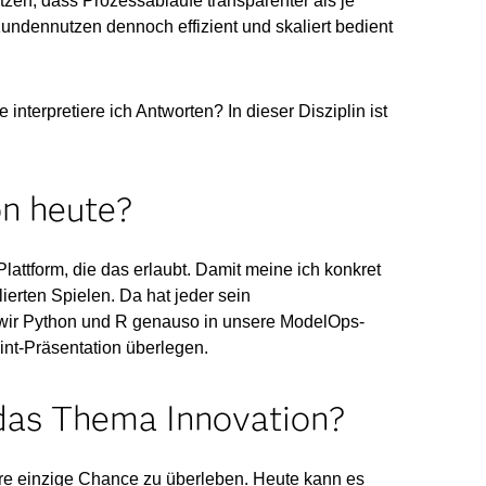
zen, dass Prozessabläufe transparenter als je
ndennutzen dennoch effizient und skaliert bedient
terpretiere ich Antworten? In dieser Disziplin ist
on heute?
attform, die das erlaubt. Damit meine ich konkret
erten Spielen. Da hat jeder sein
wir Python und R genauso in unsere ModelOps-
nt-Präsentation überlegen.
f das Thema Innovation?
ihre einzige Chance zu überleben. Heute kann es