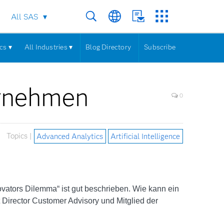
All SAS
cs ▾
All Industries ▾
Blog Directory
Subscribe
ernehmen
0
Topics |
Advanced Analytics
Artificial Intelligence
vators Dilemma“ ist gut beschrieben. Wie kann ein
Director Customer Advisory und Mitglied der