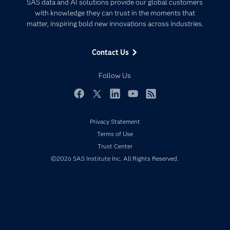
Artificial Intelligence
SAS data and AI solutions provide our global customers
Communities
with knowledge they can trust in the moments that
Data Management
matter, inspiring bold new innovations across industries.
Company
Data Science
Data Management
Generative AI
Contact Us
Developers
Responsible Innovation
Documentation
Follow Us
For Educators
Events
Facebook
Twitter
LinkedIn
YouTube
RSS
Industries
Privacy Statement
My SAS
Terms of Use
Newsroom
Trust Center
©2026 SAS Institute Inc. All Rights Reserved.
Products
SAS Viya
Solutions
Students
Support & Services