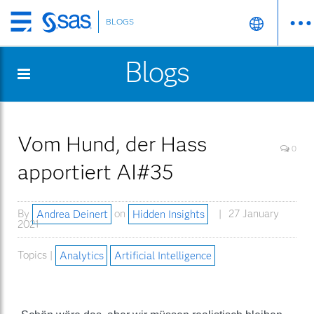
BLOGS
Skip
to
Blogs
main
content
Vom Hund, der Hass
0
apportiert AI#35
By
Andrea Deinert
on
Hidden Insights
27 January
2021
Topics |
Analytics
Artificial Intelligence