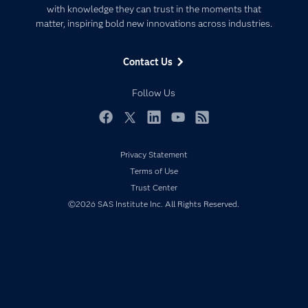
Communities
with knowledge they can trust in the moments that
Data Management
matter, inspiring bold new innovations across industries.
Company
Data Science
Data Management
Generative AI
Contact Us
Developers
Responsible Innovation
Documentation
Follow Us
For Educators
Events
Facebook
Twitter
LinkedIn
YouTube
RSS
Industries
Privacy Statement
My SAS
Terms of Use
Newsroom
Trust Center
©2026 SAS Institute Inc. All Rights Reserved.
Products
SAS Viya
Solutions
Students
Support & Services
Training