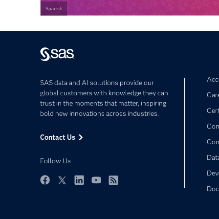
Spanish
Acce
SAS data and AI solutions provide our
global customers with knowledge they can
Car
trust in the moments that matter, inspiring
Cert
bold new innovations across industries.
Com
Contact Us
Co
Dat
Follow Us
Dev
Doc
Facebook
Twitter
LinkedIn
YouTube
RSS