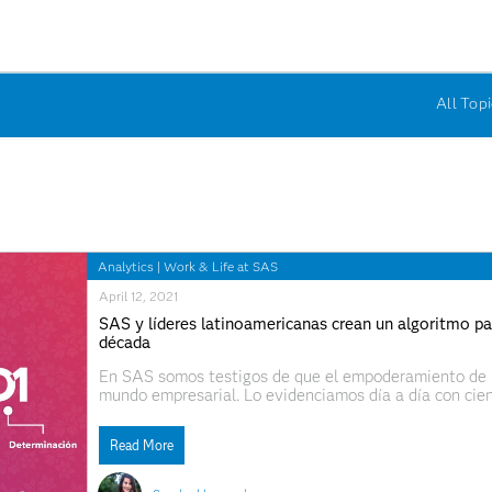
All Topi
Analytics
|
Work & Life at SAS
April 12, 2021
SAS y líderes latinoamericanas crean un algoritmo par
década
En SAS somos testigos de que el empoderamiento de l
mundo empresarial. Lo evidenciamos día a día con cien
en mujeres que nos contactan cada vez con más frecue
Read More