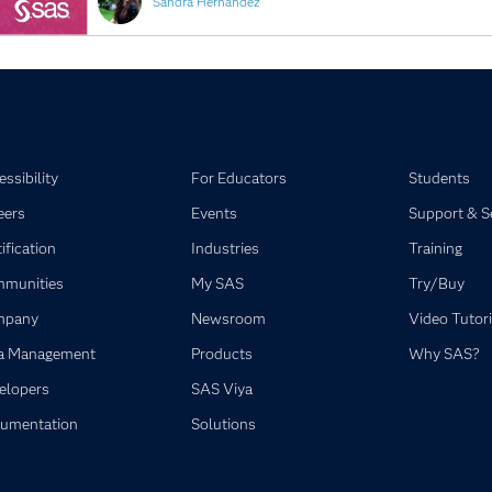
Sandra Hernandez
ssibility
For Educators
Students
eers
Events
Support & S
ification
Industries
Training
munities
My SAS
Try/Buy
mpany
Newsroom
Video Tutori
a Management
Products
Why SAS?
elopers
SAS Viya
umentation
Solutions