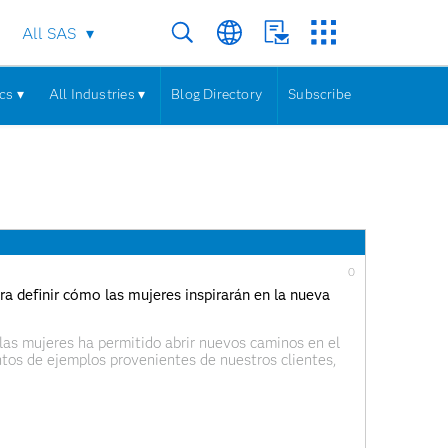
All SAS
cs ▾
All Industries ▾
Blog Directory
Subscribe
0
a definir cómo las mujeres inspirarán en la nueva
as mujeres ha permitido abrir nuevos caminos en el
tos de ejemplos provenientes de nuestros clientes,
ncia interesadas en aprender de analítica o de