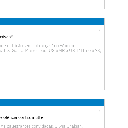
0
ssivas?
tar e nutrição sem cobranças” do Women
owth & Go-To-Market para US SMB e US TMT no SAS;
Althaia; Laura Leal, CMO da fintech Gringo; e
0
 violência contra mulher
As palestrantes convidadas, Silvia Chakian,