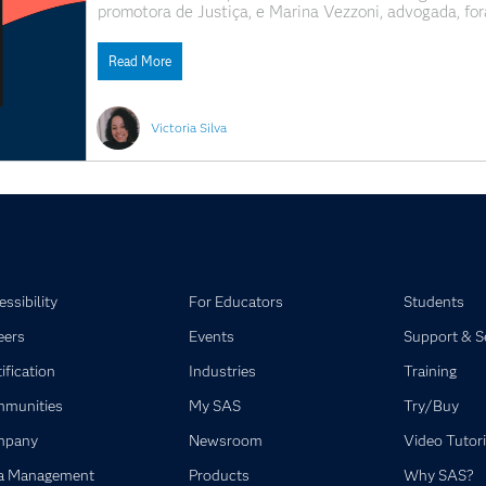
promotora de Justiça, e Marina Vezzoni, advogada, fo
do SAS Brasil, durante a discussão realizada no Wom
mulheres: combate à
Read More
Victoria Silva
ssibility
For Educators
Students
eers
Events
Support & S
ification
Industries
Training
munities
My SAS
Try/Buy
mpany
Newsroom
Video Tutori
a Management
Products
Why SAS?