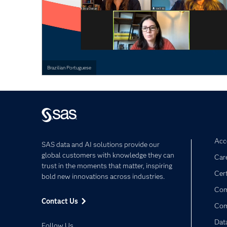
Brazilian Portuguese
Acce
SAS data and AI solutions provide our
global customers with knowledge they can
Car
trust in the moments that matter, inspiring
Cert
bold new innovations across industries.
Com
Contact Us
Co
Dat
Follow Us