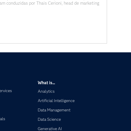
ram conduzidas por Thais Cerioni, head de marketing
en Empowerment Day 2023. O tema foi: Direito das
What is...
ervices
Analytics
Artificial Intelligence
Data Management
als
Data Science
Generative AI