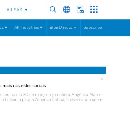
All SAS
cs ▾
All Industries ▾
Blog Directory
Subscribe
0
 reais nas redes sociais
u no dia 30 de março, a jornalista Angélica Mari e
do LinkedIn para a América Latina, conversaram sobre
culos na construção da carreira” em um dos painéis