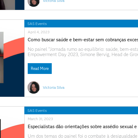
Victoria Silva
SAS Events
April 4, 2023
Como buscar saúde e bem-estar sem cobranças exce
No painel “Jornada rumo ao equilíbrio: saúde, bem-es
Empowerment Day 2023, Simone Bervig, Head de Gr
Carolina Sommer Mazon, Diretora Executiva do Grupo 
Roberta Carbonari, nutricionista;
Read More
Victoria Silva
SAS Events
March 31, 2023
Especialistas dão orientações sobre assédio sexual e
Um dos temas do painel foi o combate à desigualdade 