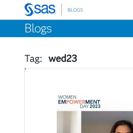
BLOGS
Skip
to
Blogs
main
content
Tag:
wed23