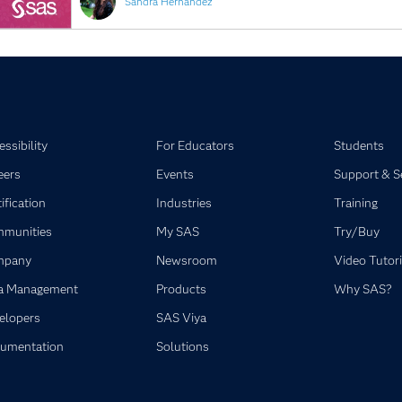
Sandra Hernandez
ssibility
For Educators
Students
eers
Events
Support & S
ification
Industries
Training
munities
My SAS
Try/Buy
mpany
Newsroom
Video Tutori
a Management
Products
Why SAS?
elopers
SAS Viya
umentation
Solutions