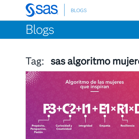
BLOGS
Skip
to
Blogs
main
content
Tag:
sas algoritmo mujer