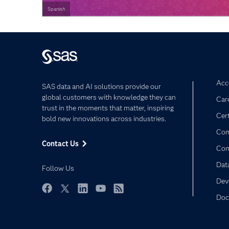
Spanish
Acce
SAS data and AI solutions provide our
global customers with knowledge they can
Car
trust in the moments that matter, inspiring
Cert
bold new innovations across industries.
Com
Contact Us
Co
Dat
Follow Us
Dev
Doc
Facebook
Twitter
LinkedIn
YouTube
RSS