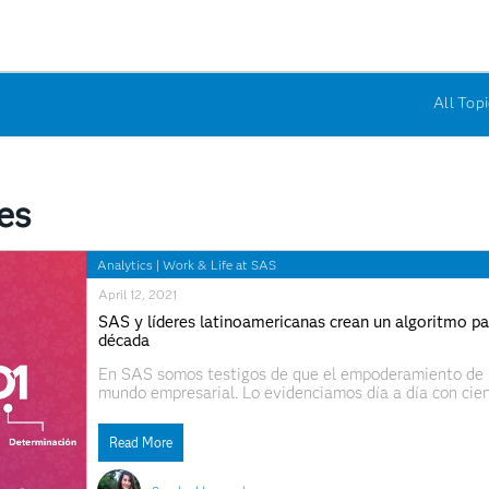
All Topi
es
Analytics
|
Work & Life at SAS
April 12, 2021
SAS y líderes latinoamericanas crean un algoritmo par
década
En SAS somos testigos de que el empoderamiento de l
mundo empresarial. Lo evidenciamos día a día con cien
en mujeres que nos contactan cada vez con más frecue
Read More