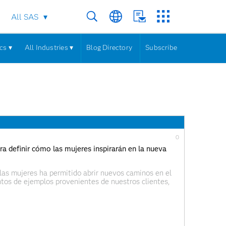
All SAS
cs ▾
All Industries ▾
Blog Directory
Subscribe
0
a definir cómo las mujeres inspirarán en la nueva
as mujeres ha permitido abrir nuevos caminos en el
tos de ejemplos provenientes de nuestros clientes,
ncia interesadas en aprender de analítica o de