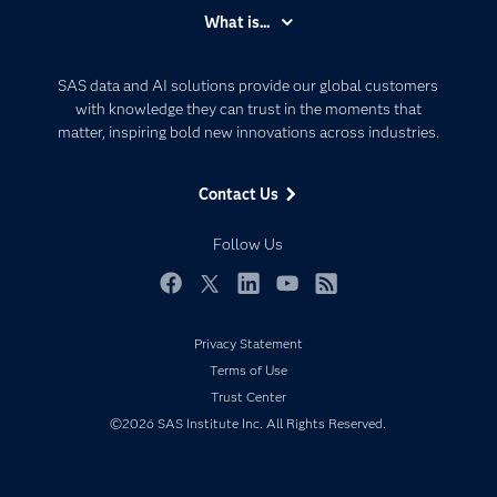
Accessibility
What is...
Careers
Analytics
Certification
Artificial Intelligence
SAS data and AI solutions provide our global customers
Communities
with knowledge they can trust in the moments that
Data Management
matter, inspiring bold new innovations across industries.
Company
Data Science
Data Management
Generative AI
Contact Us
Developers
Responsible Innovation
Documentation
Follow Us
For Educators
Events
Facebook
Twitter
LinkedIn
YouTube
RSS
Industries
Privacy Statement
My SAS
Terms of Use
Newsroom
Trust Center
©2026 SAS Institute Inc. All Rights Reserved.
Products
SAS Viya
Solutions