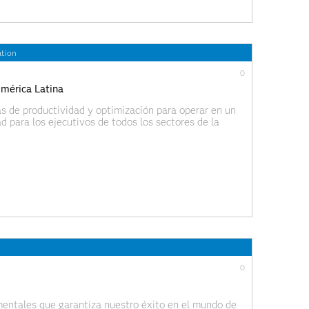
ation
0
América Latina
s de productividad y optimización para operar en un
ad para los ejecutivos de todos los sectores de la
 son un aliado importante para garantizar la
0
amentales que garantiza nuestro éxito en el mundo de