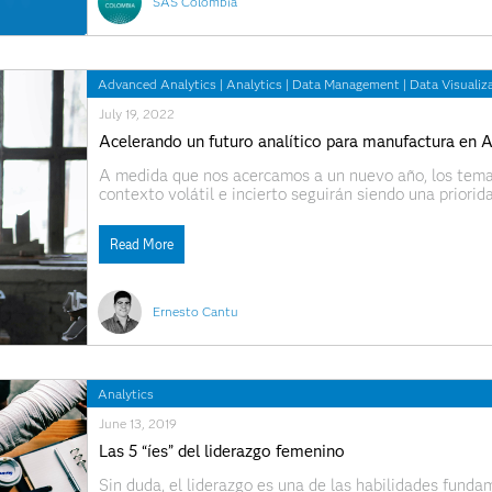
SAS Colombia
Advanced Analytics
|
Analytics
|
Data Management
|
Data Visualiz
July 19, 2022
Acelerando un futuro analítico para manufactura en 
A medida que nos acercamos a un nuevo año, los tema
contexto volátil e incierto seguirán siendo una priorid
industria, y manufactura no es la excepción. Los datos
resiliencia
Read More
Ernesto Cantu
Analytics
June 13, 2019
Las 5 “íes” del liderazgo femenino
Sin duda, el liderazgo es una de las habilidades fund