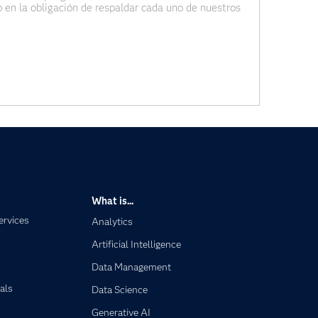
 en la obligación de respaldar cada uno de nuestros
embargo, ser una mujer trabajadora
What is...
ervices
Analytics
Artificial Intelligence
Data Management
als
Data Science
Generative AI