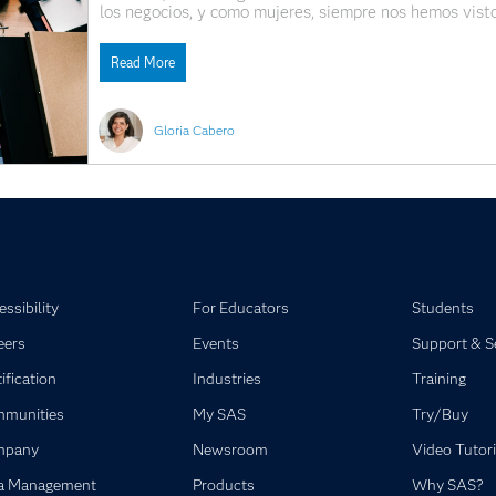
los negocios, y como mujeres, siempre nos hemos visto
logros a través de un fuerte compromiso laboral. Sin 
Read More
Gloria Cabero
ssibility
For Educators
Students
eers
Events
Support & S
ification
Industries
Training
munities
My SAS
Try/Buy
mpany
Newsroom
Video Tutori
a Management
Products
Why SAS?