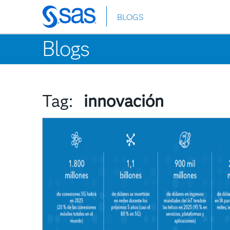
BLOGS
Skip
to
Blogs
main
content
Tag:
innovación