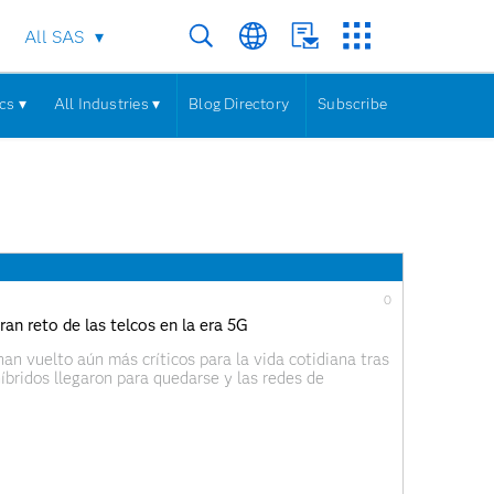
All SAS
cs ▾
All Industries ▾
Blog Directory
Subscribe
0
ran reto de las telcos en la era 5G
han vuelto aún más críticos para la vida cotidiana tras
híbridos llegaron para quedarse y las redes de
ealidad: que muchos colaboradores trabajen ahora