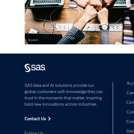
Spanish
Acce
SAS data and AI solutions provide our
global customers with knowledge they can
Car
trust in the moments that matter, inspiring
Cert
bold new innovations across industries.
Com
Contact Us
Co
Dat
Follow Us