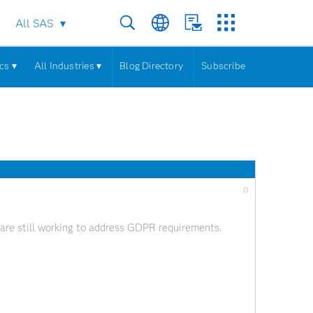
All SAS
cs ▾
All Industries ▾
Blog Directory
Subscribe
0
are still working to address GDPR requirements.