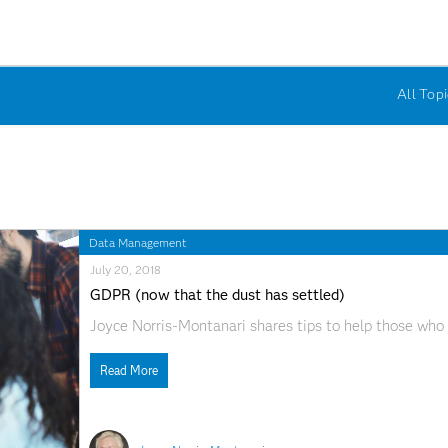
All Topi
Data Management
July 20, 2018
GDPR (now that the dust has settled)
Joyce Norris-Montanari shares tips to help those who 
Read More