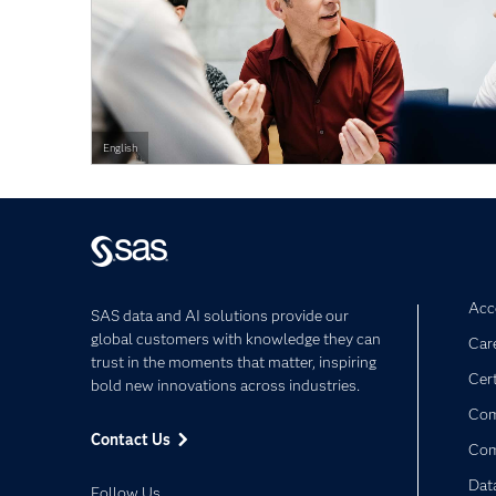
English
Acce
SAS data and AI solutions provide our
global customers with knowledge they can
Car
trust in the moments that matter, inspiring
Cert
bold new innovations across industries.
Com
Contact Us
Co
Dat
Follow Us