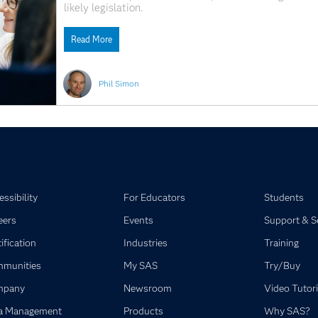
likely legislation.
Read More
Phil Simon
ssibility
For Educators
Students
eers
Events
Support & S
ification
Industries
Training
munities
My SAS
Try/Buy
mpany
Newsroom
Video Tutori
a Management
Products
Why SAS?