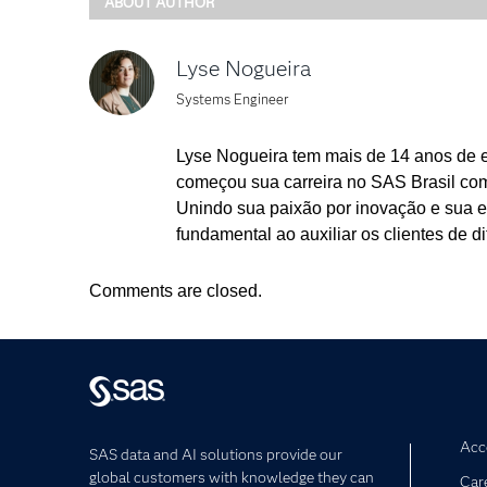
ABOUT AUTHOR
Lyse Nogueira
Systems Engineer
Lyse Nogueira tem mais de 14 anos de 
começou sua carreira no SAS Brasil com
Unindo sua paixão por inovação e sua e
fundamental ao auxiliar os clientes de 
Comments are closed.
Acce
SAS data and AI solutions provide our
global customers with knowledge they can
Car