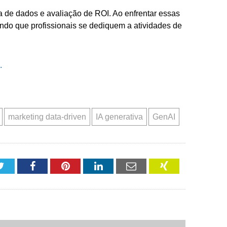
 de dados e avaliação de ROI. Ao enfrentar essas
tindo que profissionais se dediquem a atividades de
.
marketing data-driven
IA generativa
GenAI
Twitter
Facebook
Pinterest
LinkedIn
Email
XING