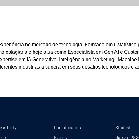
experiência no mercado de tecnologia. Formada em Estatístic
o estagiária e hoje atua como Especialista em Gen AI e Custom
xpertise em IA Generativa, Inteligência no Marketing , Machin
diferentes indústrias a superarem seus desafios tecnológicos e
ssibility
For Educators
Students
eers
Events
Support & S