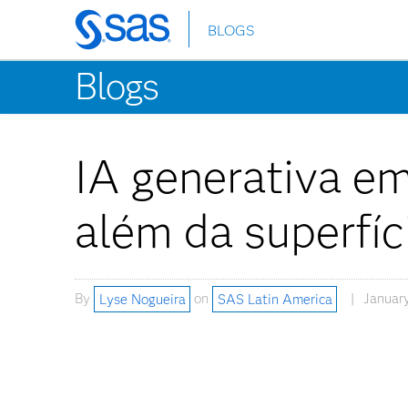
BLOGS
Skip
to
Blogs
main
content
IA generativa em
além da superfíc
By
Lyse Nogueira
on
SAS Latin America
January