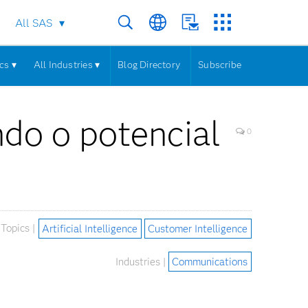
All SAS
cs ▾
All Industries ▾
Blog Directory
Subscribe
ndo o potencial
0
Topics |
Artificial Intelligence
Customer Intelligence
Industries |
Communications