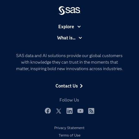
Explore
Accessibility
What is...
Careers
Analytics
Certification
Artificial Intelligence
SAS data and AI solutions provide our global customers
Communities
with knowledge they can trust in the moments that
Data Management
matter, inspiring bold new innovations across industries.
Company
Data Science
Data Management
Generative AI
Contact Us
Developers
Responsible Innovation
Documentation
Follow Us
For Educators
Events
Facebook
Twitter
LinkedIn
YouTube
RSS
Industries
Privacy Statement
My SAS
Terms of Use