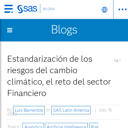
BLOGS
Skip
to
Blogs
main
content
Estandarización de los
0
riesgos del cambio
climático, el reto del sector
Financiero
By
Luis Barrientos
on
SAS Latin America
July 18,
2023
Topics |
Analytics
Artificial Intelligence
Risk