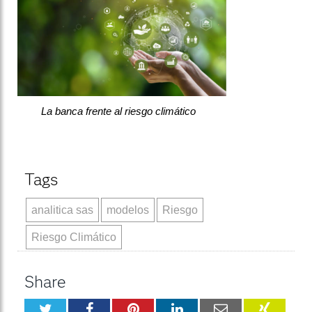
La banca frente al riesgo climático
Tags
analitica sas
modelos
Riesgo
Riesgo Climático
Share
Twitter
Facebook
Pinterest
LinkedIn
Email
XING