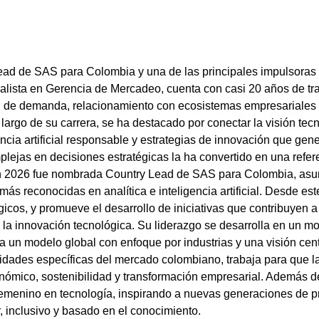
d de SAS para Colombia y una de las principales impulsoras de
pecialista en Gerencia de Mercadeo, cuenta con casi 20 años de tr
n de demanda, relacionamiento con ecosistemas empresariales 
largo de su carrera, se ha destacado por conectar la visión tecn
ncia artificial responsable y estrategias de innovación que gen
lejas en decisiones estratégicas la ha convertido en una refere
En 2026 fue nombrada Country Lead de SAS para Colombia, asumi
s reconocidas en analítica e inteligencia artificial. Desde este
égicos, y promueve el desarrollo de iniciativas que contribuyen 
la innovación tecnológica. Su liderazgo se desarrolla en un mom
 un modelo global con enfoque por industrias y una visión cen
idades específicas del mercado colombiano, trabaja para que la in
nómico, sostenibilidad y transformación empresarial. Además de
o femenino en tecnología, inspirando a nuevas generaciones de p
, inclusivo y basado en el conocimiento.