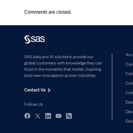
Comments are closed.
Acce
SAS data and AI solutions provide our
global customers with knowledge they can
Car
trust in the moments that matter, inspiring
Cert
bold new innovations across industries.
Com
Contact Us
Co
Dat
Follow Us
Dev
Doc
Facebook
Twitter
LinkedIn
YouTube
RSS