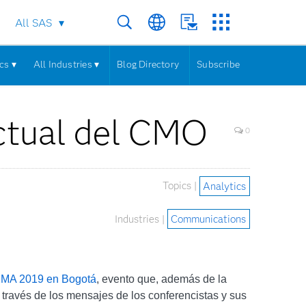
All SAS
cs ▾
All Industries ▾
Blog Directory
Subscribe
actual del CMO
0
Topics |
Analytics
Industries |
Communications
MA 2019 en Bogotá
, evento que, además de la
través de los mensajes de los conferencistas y sus