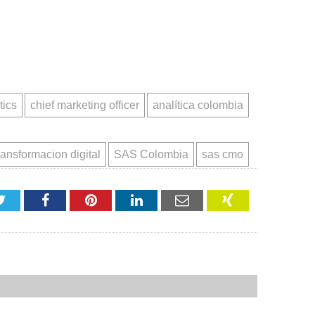
tics
chief marketing officer
analítica colombia
ransformacion digital
SAS Colombia
sas cmo
Twitter
Facebook
Pinterest
LinkedIn
Email
XING