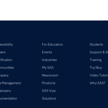
ssibility
For Educators
Students
eers
Events
Support & S
ification
Industries
Training
munities
My SAS
Try/Buy
mpany
Newsroom
Video Tutori
a Management
Products
Why SAS?
elopers
SAS Viya
umentation
Solutions