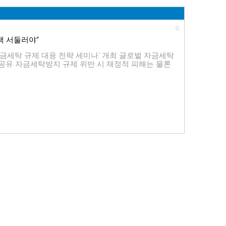
0
색 서둘러야”
금세탁 규제 대응 전략 세미나’ 개최 글로벌 자금세탁
안 공유 자금세탁방지 규제 위반 시 재정적 피해는 물론
대응 필요 2017년 3월 15일, 서울 세계적인 분석 선두
0
 스위트’ 부문 단독 리더
트 플랫폼 스위트’ 보고서에서 단독 리더로 선정 전략∙
··· 기업의 의사 결정 시점에 인사이트 적용을 지원하는
아키텍처 ‘SAS 바이야(SAS Viya)’, 보다 현대적
, 서울 세계적인