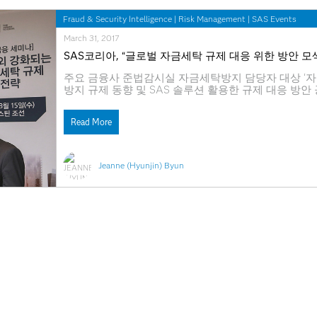
Fraud & Security Intelligence
|
Risk Management
|
SAS Events
March 31, 2017
SAS코리아, “글로벌 자금세탁 규제 대응 위한 방안 모
주요 금융사 준법감시실 자금세탁방지 담당자 대상 ‘자
방지 규제 동향 및 SAS 솔루션 활용한 규제 대응 방
기업 명성에도 부정적 영향...빅데이터 분석 통한 유연한 
기업 SAS(쌔스)코리아(www.sas.com/korea)가 15일
Read More
Jeanne (Hyunjin) Byun
Analytics
|
Data Management
March 31, 2017
SAS, 포레스터 리서치 ‘엔터프라이즈 인사이트 플랫폼
‘포레스터 웨이브: 2016년 4분기 엔터프라이즈 인사이
최신 오퍼링∙시장 입지 평가 항목에서 높은 점수 획득 
차별화된 리더로서 확고한 입지 개방형∙클라우드 기반 분석 
이고 단순화된 아키텍처로 높이 평가 2017년 1월 23일