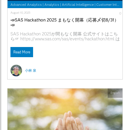
Advanced Analytics
|
Analytics
|
Artificial Intelligence
|
Customer Intelligence
August 10, 2025
0
📣SAS Hackathon 2025 まもなく開幕（応募〆切8/31）
📣
SAS Hackathon 2025が間もなく開幕 公式サイトはこち
ら☞ https://www.sas.com/sas/events/hackathon.html は
じめに 課題、テーマや使用データ 課題やテーマ、使用
データは参加者ご自身で準備いただきます 2023年の日本
Read More
からの参加チームは、オープンデータを使用したチー
ム、普段の自社内の取り組みプロジェクトのデータを使
用したチームなどがありました 分析環境や、専門スキル
の支援などはSAS側で用意されます コミュニケーション
小林 泉
に使用する言語 日本からの参加者をサポートするメンタ
ーはSAS Japanから日本語を話す社員が担当する予定で
すが、エキスパートや他の参加者との交流は英語になり
ます 成果物に使用する言語 成果物（プレゼン動画やプ
レゼン資料、アプリケーションなど）は英語になりま
English
す。昨年の日本からの参加チームはそれぞれ、英語での
プレゼン、無音声英語文字のみのプレゼン、英語機械音
声など様々な方法で対応されました 作業場所 オンライ
ンでの約１か月間の作業なので、作業場所は、参加チー
ムそれぞれで確保いただきます 2025 キックオフイベン
トの様子 ソーシャル メディア プラットフォーム経由で
視聴する LinkedIn☞