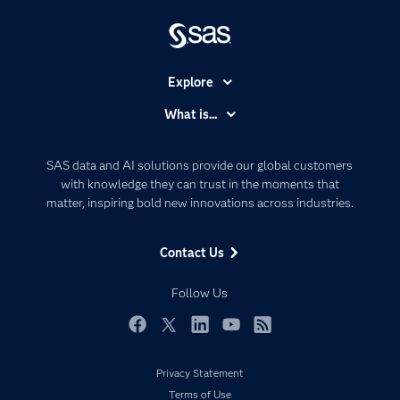
Explore
Accessibility
What is...
Careers
Analytics
Certification
Artificial Intelligence
SAS data and AI solutions provide our global customers
Communities
with knowledge they can trust in the moments that
Data Management
matter, inspiring bold new innovations across industries.
Company
Data Science
Data Management
Generative AI
Contact Us
Developers
Responsible Innovation
Documentation
Follow Us
For Educators
Events
Facebook
Twitter
LinkedIn
YouTube
RSS
Industries
Privacy Statement
My SAS
Terms of Use