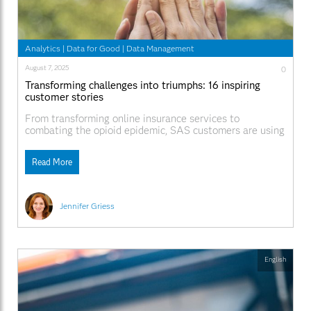
https://www.linkedin.com/events/7333469635326984193/
Youtube☞https://www.youtube.com/live/yp008_MVfF4
SAS Hackathonとは 好奇心は私たちの規範です 素晴らし
いアイデアは、どこからでも誰からでも生まれます。さ
Analytics
|
Data for Good
|
Data Management
まざまな地域から、さまざまな背景やスキルレベルを持
つデータ愛好家が集まると、驚くべきことが起こりま
August 7, 2025
0
す。これらの優れた頭脳は、私たちの日常生活、ビジネ
Transforming challenges into triumphs: 16 inspiring
スのやり方、人道的活動への取り組み方を変えるような
customer stories
新しいものを発明するでしょう。好奇心旺盛な頭脳が協
力し合うと、世界が勝利するからです。 特長 仲間のプ
From transforming online insurance services to
ログラマーと協力する 経験豊富なデータ サイエンティ
combating the opioid epidemic, SAS customers are using
ストから初心者の技術者、パートナー、SAS エキスパー
data and AI to drive innovation, enhance efficiency and
トまで、誰もがクラウド上の SAS® Viya でオープン ソ
make a positive impact on society. These stories – and
ースを使用します。 無料の学習リソースを活用する ト
Read More
more – offer a glimpse into how our customers are
レーニング コースや仮想学習ラボを利用して、AI、クラ
shaping the future with SAS. Dive into
ウド環境、業界に関するコーチングを活用できます。 新
しいテクノロジーを簡単に試すことができる SAS ハッカ
ソンは、SAS ユーザーだけでなく、初心者や新規参入者
Jennifer Griess
の好奇心を刺激します。Python と R の専門知識を持つ
オープンソース プログラマーでも、そのスキルを SAS
Viya
English