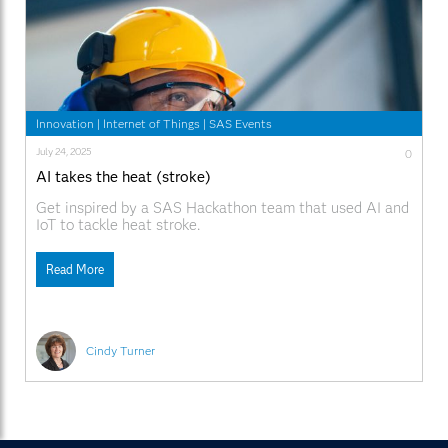
Innovation
|
Internet of Things
|
SAS Events
July 24, 2025
0
AI takes the heat (stroke)
Get inspired by a SAS Hackathon team that used AI and
IoT to tackle heat stroke.
Read More
Cindy Turner