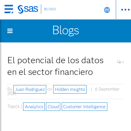
BLOGS
Skip
to
Blogs
main
content
El potencial de los datos
0
en el sector financiero
By
Juan Rodriguez
on
Hidden Insights
6 September
2021
Topics |
Analytics
Cloud
Customer Intelligence