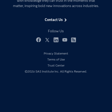
with knowledge they can trust in the moments that
Data Management
matter, inspiring bold new innovations across industries.
Company
Data Science
Data Management
Generative AI
Contact Us
Developers
Responsible Innovation
Documentation
Follow Us
For Educators
Events
Facebook
Twitter
LinkedIn
YouTube
RSS
Industries
Privacy Statement
My SAS
Terms of Use
Newsroom
Trust Center
©2026 SAS Institute Inc. All Rights Reserved.
Products
SAS Viya
Solutions
Students
Support & Services
Training