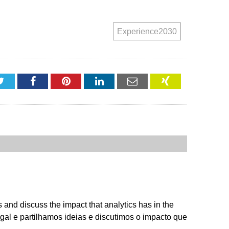
Experience2030
Twitter
Facebook
Pinterest
LinkedIn
Email
XING
and discuss the impact that analytics has in the
l e partilhamos ideias e discutimos o impacto que