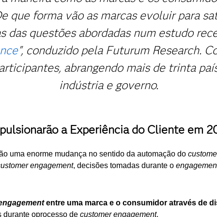
 que forma vão as marcas evoluir para sat
 das questões abordadas num estudo recen
ence
", conduzido pela Futurum Research. C
rticipantes, abrangendo mais de trinta pa
indústria e governo.
pulsionarão a Experiência do Cliente em 
arão uma enorme mudança no sentido da automação do
custome
customer engagement
, decisões tomadas durante o
engagemen
 engagement
entre uma marca e o consumidor através de dis
 durante oprocesso de
customer engagement
.