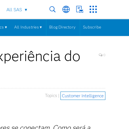
All SAS
cs ▾
All Industries ▾
Blog Directory
Subscribe
xperiência do
0
Topics |
Customer Intelligence
res se conectam. Como será a