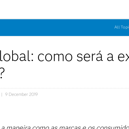
All Topi
obal: como será a e
?
9 December 2019
a maneira como as marcas e os consumido