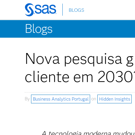
BLOGS
Skip
to
Blogs
main
content
Nova pesquisa gl
cliente em 2030
By
Business Analytics Portugal
on
Hidden Insights
A tecnologia moderna mudou 