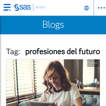
BLOGS
Skip
to
Blogs
main
content
Tag:
profesiones del futuro
Spanish