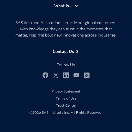
Accessibility
What is...
Careers
Analytics
Certification
Artificial Intelligence
SAS data and AI solutions provide our global customers
Communities
with knowledge they can trust in the moments that
Data Management
matter, inspiring bold new innovations across industries.
Company
Data Science
Data Management
Generative AI
Contact Us
Developers
Responsible Innovation
Documentation
Follow Us
For Educators
Events
Facebook
Twitter
LinkedIn
YouTube
RSS
Industries
Privacy Statement
My SAS
Terms of Use
Newsroom
Trust Center
©2026 SAS Institute Inc. All Rights Reserved.
Products
SAS Viya
Solutions