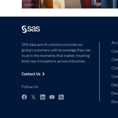
Spanish
Acce
SAS data and AI solutions provide our
global customers with knowledge they can
Car
trust in the moments that matter, inspiring
Cert
bold new innovations across industries.
Com
Contact Us
Co
Dat
Follow Us
Dev
Doc
Facebook
Twitter
LinkedIn
YouTube
RSS