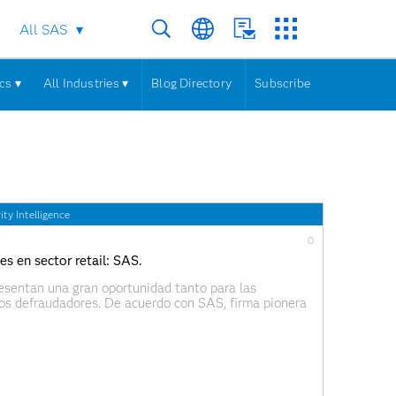
All SAS
cs ▾
All Industries ▾
Blog Directory
Subscribe
ty Intelligence
0
es en sector retail: SAS.
esentan una gran oportunidad tanto para las
los defraudadores. De acuerdo con SAS, firma pionera
e datos, a medida que aumenta la cantidad de