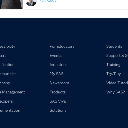
Yuri Rueda
ssibility
For Educators
Students
eers
Events
Support & S
ification
Industries
Training
munities
My SAS
Try/Buy
mpany
Newsroom
Video Tutori
a Management
Products
Why SAS?
elopers
SAS Viya
umentation
Solutions