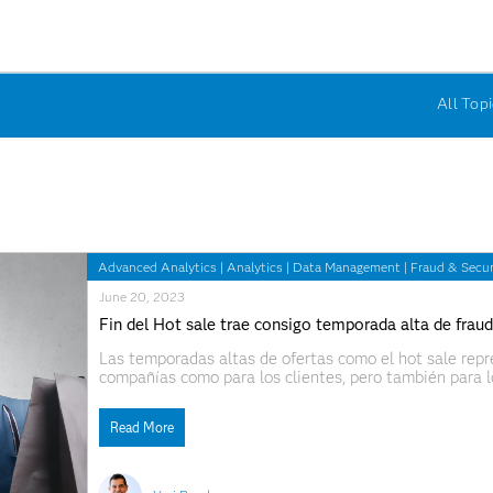
All Topi
Advanced Analytics
|
Analytics
|
Data Management
|
Fraud & Securi
June 20, 2023
Fin del Hot sale trae consigo temporada alta de fraud
Las temporadas altas de ofertas como el hot sale repr
compañías como para los clientes, pero también para 
y especializada en analítica avanzada, IA y gestión d
transacciones
Read More