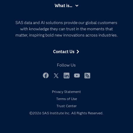
Accessibility
What is...
Careers
Analytics
Certification
Artificial Intelligence
SAS data and AI solutions provide our global customers
Communities
with knowledge they can trust in the moments that
Data Management
matter, inspiring bold new innovations across industries.
Company
Data Science
Data Management
Generative AI
Contact Us
Developers
Responsible Innovation
Documentation
Follow Us
For Educators
Events
Facebook
Twitter
LinkedIn
YouTube
RSS
Industries
Privacy Statement
My SAS
Terms of Use
Newsroom
Trust Center
©2026 SAS Institute Inc. All Rights Reserved.
Products
SAS Viya
Solutions