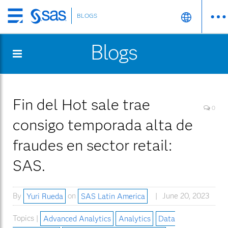
BLOGS
Skip
to
Blogs
main
content
Fin del Hot sale trae
0
consigo temporada alta de
fraudes en sector retail:
SAS.
By
Yuri Rueda
on
SAS Latin America
June 20, 2023
Topics |
Advanced Analytics
Analytics
Data