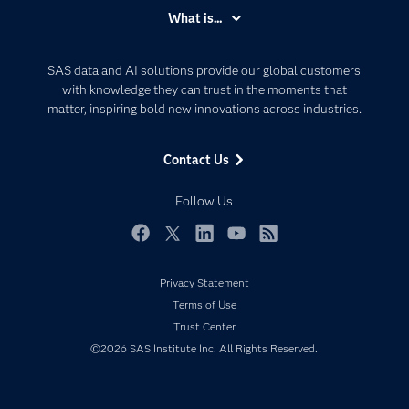
Accessibility
What is...
Careers
Analytics
Certification
Artificial Intelligence
SAS data and AI solutions provide our global customers
Communities
with knowledge they can trust in the moments that
Data Management
matter, inspiring bold new innovations across industries.
Company
Data Science
Data Management
Generative AI
Contact Us
Developers
Responsible Innovation
Documentation
Follow Us
For Educators
Events
Facebook
Twitter
LinkedIn
YouTube
RSS
Industries
Privacy Statement
My SAS
Terms of Use
Newsroom
Trust Center
©2026 SAS Institute Inc. All Rights Reserved.
Products
SAS Viya
Solutions