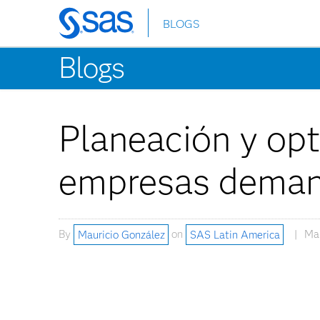
BLOGS
Skip
to
Blogs
main
content
Planeación y opt
empresas deman
By
Mauricio González
on
SAS Latin America
Mar