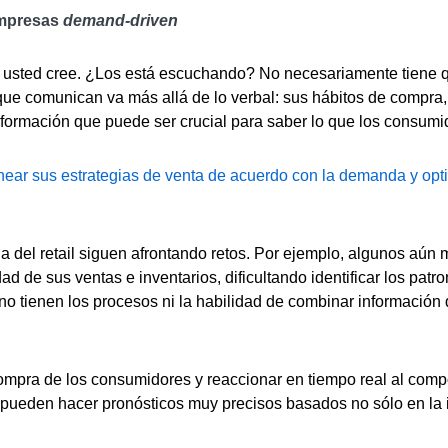
 empresas
demand-driven
e usted cree. ¿Los está escuchando? No necesariamente tiene q
o que comunican va más allá de lo verbal: sus hábitos de compra
nformación que puede ser crucial para saber lo que los consumid
near sus estrategias de venta de acuerdo con la demanda y opt
ia del retail siguen afrontando retos. Por ejemplo, algunos aú
dad de sus ventas e inventarios, dificultando identificar los pa
no tienen los procesos ni la habilidad de combinar información 
compra de los consumidores y reaccionar en tiempo real al com
s pueden hacer pronósticos muy precisos basados no sólo en la i