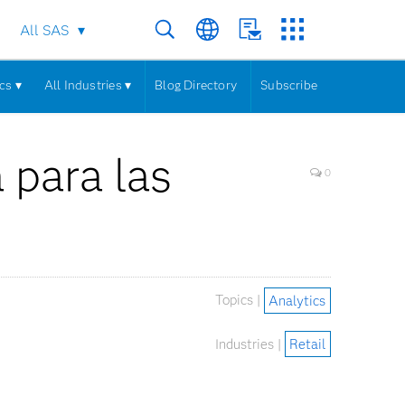
All SAS
cs ▾
All Industries ▾
Blog Directory
Subscribe
 para las
0
Topics |
Analytics
Industries |
Retail