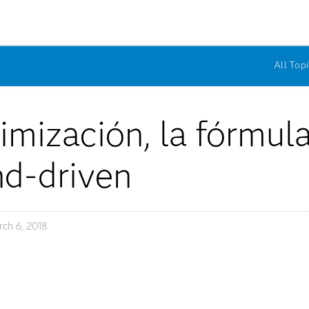
All Topi
imización, la fórmula
d-driven
ch 6, 2018