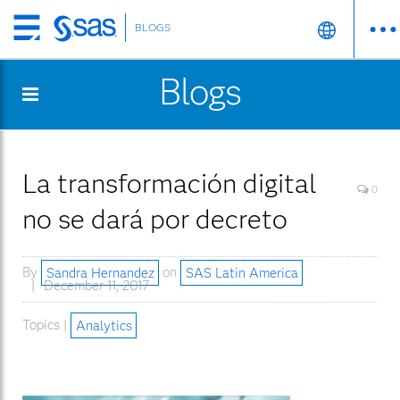
BLOGS
Skip
to
Blogs
main
content
La transformación digital
0
no se dará por decreto
By
Sandra Hernandez
on
SAS Latin America
December 11, 2017
Topics |
Analytics