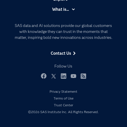
Accessibility
What is...
Careers
Analytics
Certification
Artificial Intelligence
SAS data and AI solutions provide our global customers
Communities
with knowledge they can trust in the moments that
Data Management
matter, inspiring bold new innovations across industries.
Company
Data Science
Data Management
Generative AI
Contact Us
Developers
Responsible Innovation
Documentation
Follow Us
For Educators
Events
Facebook
Twitter
LinkedIn
YouTube
RSS
Industries
Privacy Statement
My SAS
Terms of Use
Newsroom
Trust Center
©2026 SAS Institute Inc. All Rights Reserved.
Products
SAS Viya