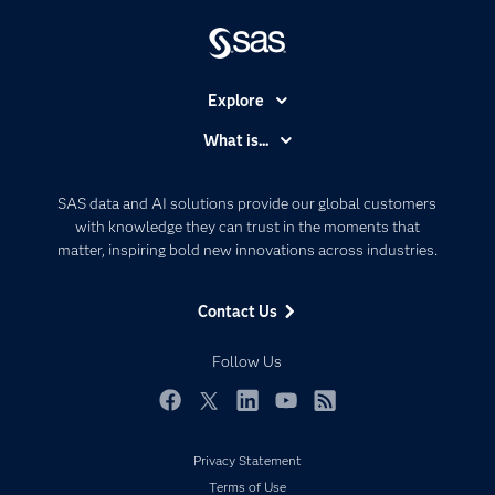
Explore
Accessibility
What is...
Careers
Analytics
Certification
Artificial Intelligence
SAS data and AI solutions provide our global customers
Communities
with knowledge they can trust in the moments that
Data Management
matter, inspiring bold new innovations across industries.
Company
Data Science
Data Management
Generative AI
Contact Us
Developers
Responsible Innovation
Documentation
Follow Us
For Educators
Events
Facebook
Twitter
LinkedIn
YouTube
RSS
Industries
Privacy Statement
My SAS
Terms of Use