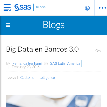
BLOGS
Skip
to
Blogs
main
content
Big Data en Bancos 3.0
0
By
Fernanda Benhami
on
SAS Latin America
February 23, 2016
Topics |
Customer Intelligence