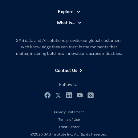
Explore
Accessibility
What is...
Careers
Analytics
Certification
Artificial Intelligence
SAS data and AI solutions provide our global customers
Communities
with knowledge they can trust in the moments that
Data Management
matter, inspiring bold new innovations across industries.
Company
Data Science
Data Management
Generative AI
Contact Us
Developers
Responsible Innovation
Documentation
Follow Us
For Educators
Events
Facebook
Twitter
LinkedIn
YouTube
RSS
Industries
Privacy Statement
My SAS
Terms of Use
Newsroom
Trust Center
©2026 SAS Institute Inc. All Rights Reserved.
Products