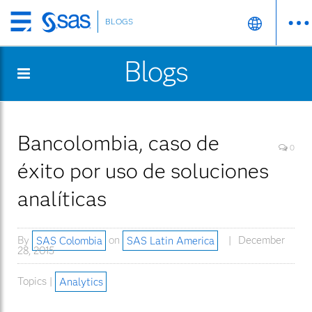
BLOGS
Skip
to
Blogs
main
content
Bancolombia, caso de
0
éxito por uso de soluciones
analíticas
By
SAS Colombia
on
SAS Latin America
December
28, 2015
Topics |
Analytics