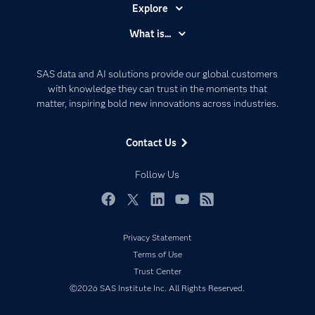
Explore
Accessibility
What is...
Careers
Analytics
Certification
Artificial Intelligence
SAS data and AI solutions provide our global customers
Communities
with knowledge they can trust in the moments that
Data Management
matter, inspiring bold new innovations across industries.
Company
Data Science
Data Management
Generative AI
Contact Us
Developers
Responsible Innovation
Documentation
Follow Us
For Educators
Events
Facebook
Twitter
LinkedIn
YouTube
RSS
Industries
Privacy Statement
My SAS
Terms of Use
Newsroom
Trust Center
©2026 SAS Institute Inc. All Rights Reserved.
Products
SAS Viya