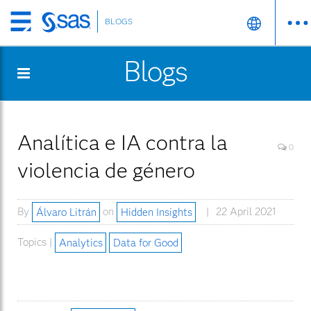
BLOGS
Skip
to
Blogs
main
content
Analítica e IA contra la
0
violencia de género
By
Álvaro Litrán
on
Hidden Insights
22 April 2021
Topics |
Analytics
Data for Good